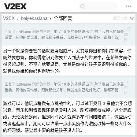
V2EX
baiyekaslana
全部回复
回复总数
47
›
›
1 月
回复了 czfName 创建的主题
年仅 10 岁的外甥说出了 [除了我自己的命最
›
22
重要，其他的爱谁谁，跟我都没关系，我就是自己吃好喝好，谁都不管]
日
另一个就是你要管的话就要竖起威严，尤其是你姐和你妈在纵容，你
既然要想管，你就得意识到你要介入到孩子的世界中，在某些方面你
得竖起规则，不遵守就要惩罚，尤其是你得让孩子意识到得听你的，
就算找你姐和你妈也得听你的。
1 月
回复了 czfName 创建的主题
年仅 10 岁的外甥说出了 [除了我自己的命最
›
22
重要，其他的爱谁谁，跟我都没关系，我就是自己吃好喝好，谁都不管]
日
游戏可以让他玩点稍微有点挑战性的，可以试下奥日 2 看他会不会感
兴趣，音乐和剧情表现还是挺吸引人的。刷短视频得戒掉，这个是底
线，无论哭还是闹，但是同时家人就得多花时间陪陪孩子，做些运动
或者逛逛超市，期间可以许诺一点小奖励作为激励改掉一些骂人什么
的坏习惯。感觉最主要的就是孩子没人陪。