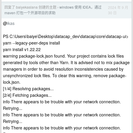
回复了 baiyekaslana 创建的主题
windows 使用 IDEA，通过
2024 年 9 月
›
30 日
maven 打包一个开源项目的求助
@
ikas
PS C:\Users\baiye\Desktop\datacap_dev\datacap\core\datacap-ui>
yarn --legacy-peer-deps install
yarn install v1.22.22
warning package-lock.json found. Your project contains lock files
generated by tools other than Yarn. It is advised not to mix package
managers in order to avoid resolution inconsistencies caused by
unsynchronized lock files. To clear this warning, remove package-
lock.json.
[1/4] Resolving packages...
[2/4] Fetching packages...
info There appears to be trouble with your network connection.
Retrying...
info There appears to be trouble with your network connection.
Retrying...
info There appears to be trouble with your network connection.