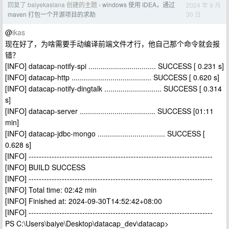
回复了 baiyekaslana 创建的主题
windows 使用 IDEA，通过
2024 年 9 月
›
30 日
maven 打包一个开源项目的求助
@
ikas
现在好了，为啥需要手动编译前端文件才行，他自己那个命令就会报
错？
[INFO] datacap-notify-spi ................................. SUCCESS [ 0.231 s]
[INFO] datacap-http ....................................... SUCCESS [ 0.620 s]
[INFO] datacap-notify-dingtalk ............................ SUCCESS [ 0.314
s]
[INFO] datacap-server ..................................... SUCCESS [01:11
min]
[INFO] datacap-jdbc-mongo ................................. SUCCESS [
0.628 s]
[INFO] ------------------------------------------------------------------------
[INFO] BUILD SUCCESS
[INFO] ------------------------------------------------------------------------
[INFO] Total time: 02:42 min
[INFO] Finished at: 2024-09-30T14:52:42+08:00
[INFO] ------------------------------------------------------------------------
PS C:\Users\baiye\Desktop\datacap_dev\datacap>