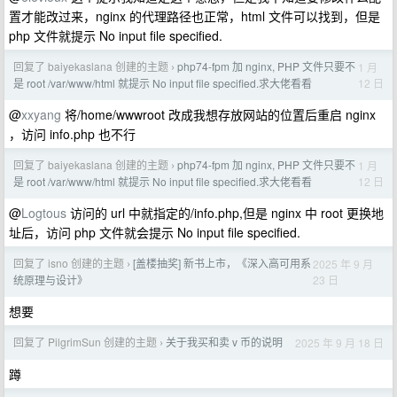
置才能改过来，nginx 的代理路径也正常，html 文件可以找到，但是
php 文件就提示 No input file specified.
回复了 baiyekaslana 创建的主题
php74-fpm 加 nginx, PHP 文件只要不
1 月
›
12 日
是 root /var/www/html 就提示 No input file specified.求大佬看看
@
xxyang
将/home/wwwroot 改成我想存放网站的位置后重启 nginx
，访问 info.php 也不行
回复了 baiyekaslana 创建的主题
php74-fpm 加 nginx, PHP 文件只要不
1 月
›
12 日
是 root /var/www/html 就提示 No input file specified.求大佬看看
@
Logtous
访问的 url 中就指定的/info.php,但是 nginx 中 root 更换地
址后，访问 php 文件就会提示 No input file specified.
回复了 isno 创建的主题
[盖楼抽奖] 新书上市，《深入高可用系
2025 年 9 月
›
23 日
统原理与设计》
想要
回复了 PilgrimSun 创建的主题
关于我买和卖 v 币的说明
2025 年 9 月 18 日
›
蹲