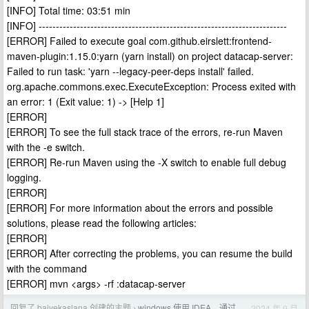
[INFO] Total time: 03:51 min
[INFO] ------------------------------------------------------------------------
[ERROR] Failed to execute goal com.github.eirslett:frontend-
maven-plugin:1.15.0:yarn (yarn install) on project datacap-server:
Failed to run task: 'yarn --legacy-peer-deps install' failed.
org.apache.commons.exec.ExecuteException: Process exited with
an error: 1 (Exit value: 1) -> [Help 1]
[ERROR]
[ERROR] To see the full stack trace of the errors, re-run Maven
with the -e switch.
[ERROR] Re-run Maven using the -X switch to enable full debug
logging.
[ERROR]
[ERROR] For more information about the errors and possible
solutions, please read the following articles:
[ERROR]
[ERROR] After correcting the problems, you can resume the build
with the command
[ERROR] mvn <args> -rf :datacap-server
回复了 baiyekaslana 创建的主题
windows 使用 IDEA，通过
2024 年 9 月
›