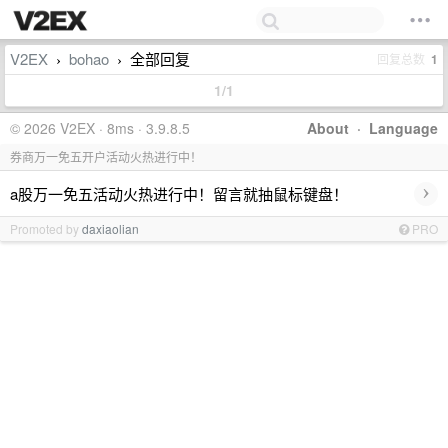
V2EX
bohao
全部回复
回复总数
1
›
›
1/1
© 2026 V2EX · 8ms · 3.9.8.5
About
·
Language
券商万一免五开户活动火热进行中！
›
a股万一免五活动火热进行中！留言就抽鼠标键盘！
Promoted by
daxiaolian
PRO