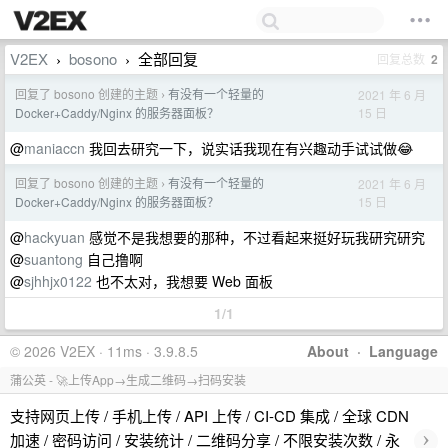
V2EX
bosono
全部回复
回复总数
2
›
›
回复了 bosono 创建的主题
有没有一个轻量的
2021 年 6 月
›
15 日
Docker+Caddy/Nginx 的服务器面板？
@
maniaccn
我回去研究一下，说实话我现在有兴趣动手试试做😂
回复了 bosono 创建的主题
有没有一个轻量的
2021 年 6 月
›
15 日
Docker+Caddy/Nginx 的服务器面板？
@
hackyuan
感觉不是我想要的那种，不过看起来挺好玩我研究研究
@
suantong
自己撸啊
@
sjhhjx0122
也不太对，我想要 Web 面板
1/1
© 2026 V2EX · 11ms · 3.9.8.5
About
·
Language
蒲公英 - 🚀上传App→生成二维码→扫码安装
支持网页上传 / 手机上传 / API 上传 / CI-CD 集成 / 全球 CDN
›
加速 / 密码访问 / 安装统计 / 二维码分享 / 不限安装次数 / 永