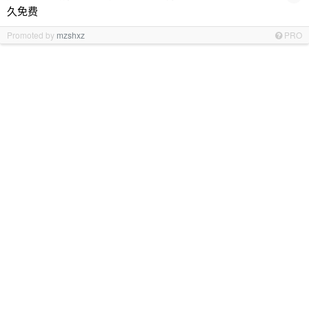
久免费
Promoted by
mzshxz
PRO