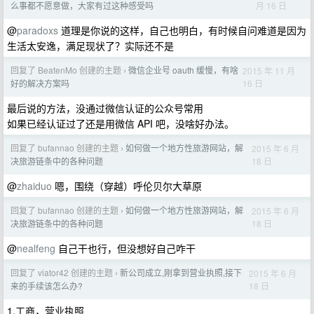
月 16 日
么事都不愿意做，大家有过这种感受吗
@
paradoxs
道理是你说的这样，自己也明白，有时候自问难道是因为
生活太安逸，满足现状了？实际还不是
回复了 BeatenMo 创建的主题
微信企业号 oauth 缓慢，有啥
2015 年 11 月
›
16 日
好的解决方案吗
最后说的方法，没通过微信认证的公众号常用
如果已经认证过了还是用微信 API 吧，没啥好办法。
回复了 bufannao 创建的主题
如何做一个地方性旅游网站，解
2015 年 6 月
›
18 日
决旅游链条中的各种问题
@
zhaiduo
嗯，围绕（穿越）呼伦贝尔大草原
回复了 bufannao 创建的主题
如何做一个地方性旅游网站，解
2015 年 6 月
›
18 日
决旅游链条中的各种问题
@
nealfeng
自己干也行，但没想好自己咋干
回复了 viator42 创建的主题
新公司成立,刚拿到营业执照,接下
2015 年 6 月
›
18 日
来的手续该怎么办?
1.工商，营业执照