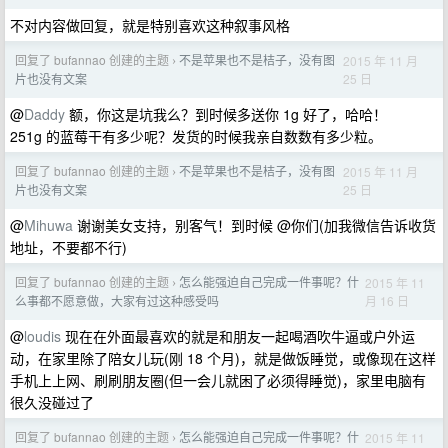
不对内容做回复，就是特别喜欢这种叙事风格
回复了 bufannao 创建的主题
不是苹果也不是桔子，没有图
2015 年 11 月
›
25 日
片也没有文案
@
Daddy
额，你这是坑我么？到时候多送你 1g 好了，哈哈！
251g 的蓝莓干有多少呢？发货的时候我亲自数数有多少粒。
回复了 bufannao 创建的主题
不是苹果也不是桔子，没有图
2015 年 11 月
›
25 日
片也没有文案
@
Mihuwa
谢谢美女支持，别客气！到时候 @你们(加我微信告诉收货
地址，不要都不行)
回复了 bufannao 创建的主题
怎么能强迫自己完成一件事呢？什
2015 年 11
›
月 16 日
么事都不愿意做，大家有过这种感受吗
@
loudis
现在在外面最喜欢的就是和朋友一起喝酒吹牛逼或户外运
动，在家里除了陪女儿玩(刚 18 个月)，就是做饭睡觉，或像现在这样
手机上上网、刷刷朋友圈(但一会儿就困了必须得睡觉)，家里电脑有
很久没碰过了
回复了 bufannao 创建的主题
怎么能强迫自己完成一件事呢？什
2015 年 11
›