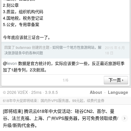
2.刻公章
3.质监，组织机构代码
4.国地税，税务登记证
5.公安，专用章备案
今年底应该就三证合一了。
回复了 bufannao 创建的主题
如何做一个地方性旅游网站，解
2015 年 6 月
›
18 日
决旅游链条中的各种问题
@
levon
数据是官方统计的，实际应该要少一些，反正最近旅游旺季
加了1趟专列，2次航班。
1/6
© 2026 V2EX · 25ms · 3.9.8.5
About
·
Language
618年中大促即将结束：国内外VPS服务器，99元起，续费代金券
[即将结束] 腾讯云618年中大促活动：硅谷CN2、首尔、曼
›
谷、法兰克福、上海、广州VPS服务器，另可免费领取续费/
升级/新购代金券。