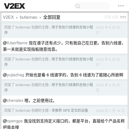
V2EX
bufannao
全部回复
回复总数
111
›
›
回复了 bufannao 创建的主题
用于告别六线谱的吉他小程
2025 年 6 月 20
›
日
序
@
IUserName
现在谱子还有点少，只有我自己在日更。告别六线谱，
第一关就是实现指板随意找音。
回复了 bufannao 创建的主题
用于告别六线谱的吉他小程
2025 年 6 月 20
›
日
序
@
yujiazhag
开始也是看 6 线谱学的，告别 6 线谱为了能随心所欲啊
回复了 bufannao 创建的主题
用于告别六线谱的吉他小程
2025 年 6 月 20
›
日
序
@
chenalex
嗯，之前使用过。
回复了 bufannao 创建的主题
求推荐 GPS 定位的设备
2024 年 1 月 16 日
›
@
opengps
我没找到支持定义接口的，都是平台，直接给个产品名称
吧我去搜