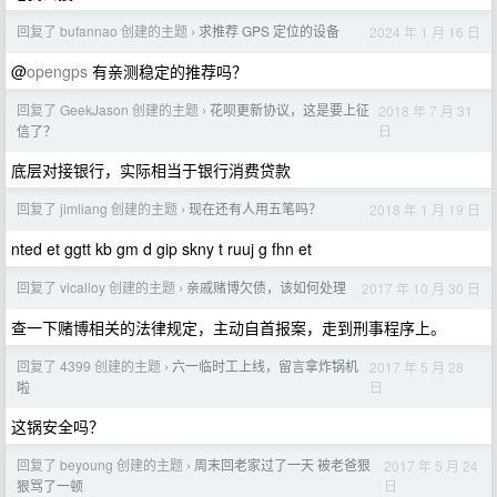
回复了 bufannao 创建的主题
求推荐 GPS 定位的设备
2024 年 1 月 16 日
›
@
opengps
有亲测稳定的推荐吗？
回复了 GeekJason 创建的主题
花呗更新协议，这是要上征
2018 年 7 月 31
›
日
信了？
底层对接银行，实际相当于银行消费贷款
回复了 jimliang 创建的主题
现在还有人用五笔吗？
2018 年 1 月 19 日
›
nted et ggtt kb gm d gip skny t ruuj g fhn et
回复了 vicalloy 创建的主题
亲戚赌博欠债，该如何处理
2017 年 10 月 30 日
›
查一下赌博相关的法律规定，主动自首报案，走到刑事程序上。
回复了 4399 创建的主题
六一临时工上线，留言拿炸锅机
2017 年 5 月 28
›
日
啦
这锅安全吗？
回复了 beyoung 创建的主题
周末回老家过了一天 被老爸狠
2017 年 5 月 24
›
日
狠骂了一顿