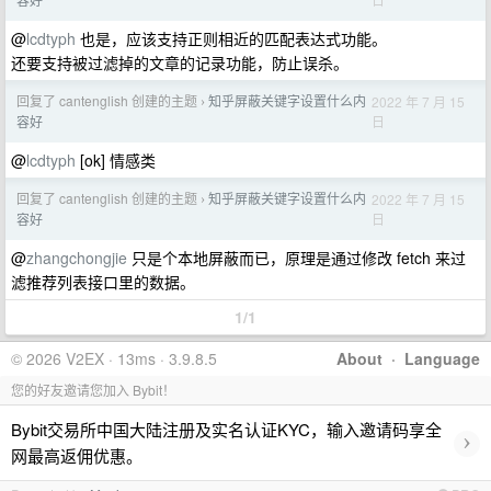
@
lcdtyph
也是，应该支持正则相近的匹配表达式功能。
还要支持被过滤掉的文章的记录功能，防止误杀。
回复了 cantenglish 创建的主题
知乎屏蔽关键字设置什么内
2022 年 7 月 15
›
日
容好
@
lcdtyph
[ok] 情感类
回复了 cantenglish 创建的主题
知乎屏蔽关键字设置什么内
2022 年 7 月 15
›
日
容好
@
zhangchongjie
只是个本地屏蔽而已，原理是通过修改 fetch 来过
滤推荐列表接口里的数据。
1/1
© 2026 V2EX · 13ms · 3.9.8.5
About
·
Language
您的好友邀请您加入 Bybit！
Bybit交易所中国大陆注册及实名认证KYC，输入邀请码享全
›
网最高返佣优惠。