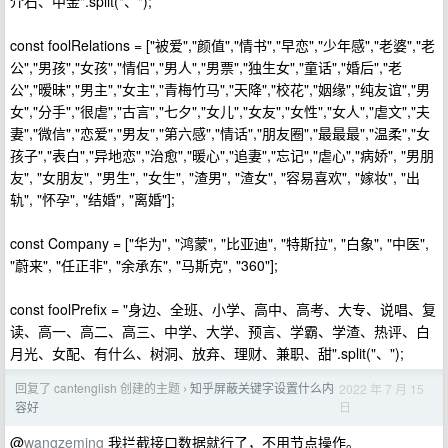
介石、中金".split("、");
const foolRelations = ["被爱","颜值","情书","早恋","少年感","老婆","老
公","男孩","女孩","情侣","男人","男票","独生女","童话","婚后","老
公","暧昧","男主","女主","青梅竹马","天降","校花","姻缘","纯友谊","男
女","分手","很虐","古言","七夕","女儿","女友","女性","女人","虐文","夫
妻","微信","恋爱","男友","第六感","情话","朋友圈","最最最","温柔","女
孩子","表白","异地恋","治愈","暖心","追妻","忘记","虐心","病娇", "男朋
友", "女朋友", "男生", "女生", "渣男", "渣女", "容易喜欢", "嫁妆", "出
轨", "怀孕", "结婚", "离婚"];
const Company = ["华为", "鸿蒙", "比亚迪", "特斯拉", "白象", "中医",
"蔚来", "任正非", "余承东", "马斯克", "360"];
const foolPrefix = "身边、全班、小学、高中、高考、大专、说唱、复
读、高一、高二、高三、中学、大学、预言、学霸、学渣、热评、白
月光、女配、有什么、树洞、放弃、理财、兼职、甜".split("、");
回复了 cantenglish 创建的主题
知乎屏蔽关键字设置什么内
2022 年 7 月 15
›
日
容好
@
wangzeming
我拦截接口数据就行了，不用节点操作。