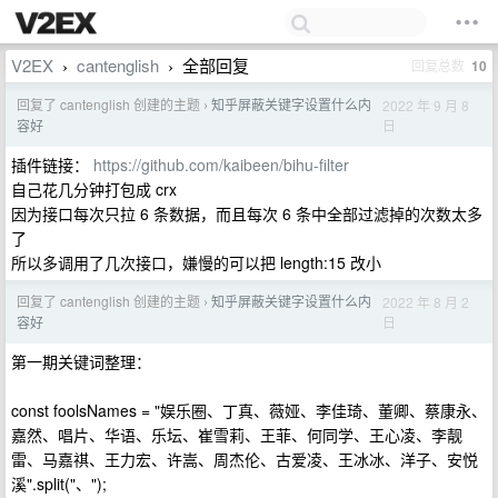
V2EX
cantenglish
全部回复
回复总数
10
›
›
回复了 cantenglish 创建的主题
知乎屏蔽关键字设置什么内
2022 年 9 月 8
›
日
容好
插件链接：
https://github.com/kaibeen/bihu-filter
自己花几分钟打包成 crx
因为接口每次只拉 6 条数据，而且每次 6 条中全部过滤掉的次数太多
了
所以多调用了几次接口，嫌慢的可以把 length:15 改小
回复了 cantenglish 创建的主题
知乎屏蔽关键字设置什么内
2022 年 8 月 2
›
日
容好
第一期关键词整理：
const foolsNames = "娱乐圈、丁真、薇娅、李佳琦、董卿、蔡康永、
嘉然、唱片、华语、乐坛、崔雪莉、王菲、何同学、王心凌、李靓
雷、马嘉祺、王力宏、许嵩、周杰伦、古爱凌、王冰冰、洋子、安悦
溪".split("、");