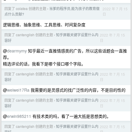
回复了 colatea 创建的主题
当爹的程序员,能为孩子的教育做
2022 年 7 月 15
›
日
点什么贡献?
逻辑思维、抽象思维、工具思维、时间复杂度
回复了 cantenglish 创建的主题
知乎屏蔽关键字设置什么内
2022 年 7 月 15
›
日
容好
@
dearmymy
知乎最近一直推情感类的广告，所以这些话题会一直推
荐。
精选评论的话，我看下是哪个接口哪个字段。
回复了 cantenglish 创建的主题
知乎屏蔽关键字设置什么内
2022 年 7 月 15
›
日
容好
@
weiwei17Ra
我需要的是灵感式的找广泛性的内容，不是目的性的
回复了 cantenglish 创建的主题
知乎屏蔽关键字设置什么内
2022 年 7 月 15
›
日
容好
@
erwin985211
有技术类的吗，看了一遍大抵是思想类的。
回复了 cantenglish 创建的主题
知乎屏蔽关键字设置什么内
2022 年 7 月 15
›
日
容好