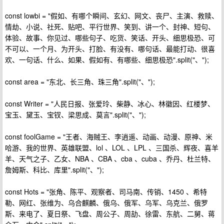
const lowbi = "假如、有哪个瞬间、玄幻、网文、丧尸、主演、救赎、
情劫、小说、社死、贴吧、平行世界、笑到、讲一个、封神、短句、
体验、故事、你见过、哪些句子、吃货、笑话、开头、细思极恐、可
不可以、一个月、为开头、打脸、有没有、哪句话、最能打动、很喜
欢、一句话、什么、如果、假如有、有哪些、细思极恐".split("、");
const area = "东北、长三角、珠三角".split("、");
const Writer = "人民日报、张爱玲、柴静、冰心、林徽因、红楼梦、
宝玉、黛玉、宝钗、梁思成、莫言".split("、");
const foolGame = "王者、海贼王、李逍遥、动画、动漫、原神、米
哈游、我的世界、英雄联盟、lol 、LOL 、LPL 、三国杀、辉夜、喜羊
羊、天气之子、乙女、NBA 、CBA 、cba 、cuba 、乔丹、杜兰特、
詹姆斯、科比、库里".split("、");
const Hots = "张角、陈平、观察者、司马南、传销、1450 、希特
勒、网红、张维为、乌合麒麟、俄乌、俄军、乌军、乌克兰、俄罗
斯、来电了、夏日祭、飞盘、周公子、周劼、徐雷、东航、二舅、蒋