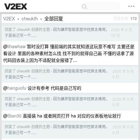
V2EX
cheukfh
全部回复
回复总数
172
›
›
回复了 cheukfh 创建的主题
因为嫌弃智能家居中控屏太难用，
2025 年 9 月
›
10 日
于是自己写一个......
@
lihawhaw
暂时没打算 懂前端的其实就知道这玩意不难写 主要还是
看设计 里面的各种素材怎么找 找不到的就得自己画 不懂的话拿了源
代码回去装上因为不适配就全报错了...
回复了 cheukfh 创建的主题
因为嫌弃智能家居中控屏太难用，
2025 年 9 月
›
9 日
于是自己写一个......
@
hanguofu
设计有参考 代码是自己写的
回复了 cheukfh 创建的主题
因为嫌弃智能家居中控屏太难用，
2025 年 9 月
›
9 日
于是自己写一个......
@
Stan30
直接装 ha 或者网页打开 ha 对应的仪表板地址就行
回复了 cheukfh 创建的主题
因为嫌弃智能家居中控屏太难用，
2025 年 9 月
›
9 日
于是自己写一个......