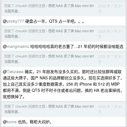
回复了 cheukfh 创建的主题
想把 NAS 卖了换 Mac mini M1
2025 年 7 月 31
›
日
当服务器...
@
pricky777
硬盘占一半，QTS 占一半吧。。。
回复了 cheukfh 创建的主题
想把 NAS 卖了换 Mac mini M1
2025 年 7 月 31
›
日
当服务器...
@
mangmaimu
哈哈哈哈哈真的老古董了…21 年初的时候都没啥能选
回复了 cheukfh 创建的主题
想把 NAS 卖了换 Mac mini M1
2025 年 7 月 31
›
日
当服务器...
@
Takizawa
确实，21 年刚发布没多久买的，那时还比较信群晖威联
通这些大牌子，国产 NAS 的品牌都创立没多久。现在买选择好多了，
加上自己其实没多少重度数据需求，256 的 iPhone 和 512 的 MBP
都用不满，倒是 QTS 时不时卡住或者出问题，搞的 HA 老出事掉线，
就想换掉了。
回复了 cheukfh 创建的主题
想把 NAS 卖了换 Mac mini M1
2025 年 7 月 31
›
日
当服务器...
@
kome
也热，鞋柜大闷炉。