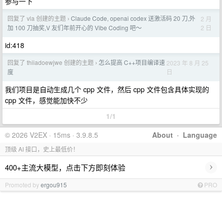
参与一下
回复了 vla 创建的主题
Claude Code, openai codex 送激活码 20 刀,外
2 月
›
2 日
加 100 刀抽奖,V 友们年前开心的 Vibe Coding 吧～
id:418
回复了 thiiadoewjwe 创建的主题
怎么提高 C++项目编译速
2023 年 8 月 25
›
日
度
我们项目是自动生成几个 cpp 文件，然后 cpp 文件包含具体实现的
cpp 文件，感觉能加快不少
1/1
© 2026 V2EX · 15ms · 3.9.8.5
About
·
Language
顶级 AI 接口，史上最低价！
›
400+主流大模型，点击下方即刻体验
Promoted by
ergou915
PRO