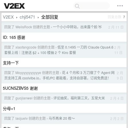
V2EX
chji5471
全部回复
回复总数
7
›
›
回复了 WeiisRock 创建的主题
一个小小中转站，出来露个脸 👋
2 月 11 日
›
ID: 165 感谢
回复了 xiaofangcode 创建的主题
低至 0.1495 一刀的 Claude Opus4.6
2 月
›
11 日
套餐上线｜注册送 $2 + 100 楼抽 2 个 Kiro 套餐
支持一下
回复了 Moyyyyyyyyyyye 创建的主题
花 4 个月和 3 万刀做了个 Agent 网
2 月
›
9 日
页支持工具 coolvibe.io，手机/PC 都能看，支持自部署，订阅免费送！
5UCNSZBVS5 谢谢
回复了 guojianwei 创建的主题
评论抽奖，福利第三天，五常大米
2 月 4 日
›
分母+1
回复了 laojuelv 创建的主题
马币再来 20 枚～
2 月 2 日
›