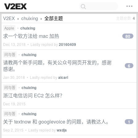
V2EX
chuixing
全部主题
主题总数
4
›
›
Apple
•
chuixing
求一个软方法给 mac 加热
80
Dec 13, 2018 • Lastly replied by
20160409
问与答
•
chuixing
请教两个新手问题，有关公众号网页开发的，感谢
6
感谢。
Jan 30, 2018 • Lastly replied by
alcarl
问与答
•
chuixing
浙江电信访问 EC2 怎么样？
Dec 19, 2015
问与答
•
chuixing
关于 textnow 和 googlevoice 的问题，请教达人。
1
Sep 2, 2015 • Lastly replied by
wxdjs