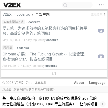
V2EX
coderlxc
全部主题
主题总数
2
›
›
五笔字型输入法
•
coderlxc
爱五笔，为追求效率的五笔极客打造的词库托管平
3
台，高效定制你的五笔词库！
May 30, 2024 • Lastly replied by
coderlxc
程序员
•
coderlxc
Chrome 扩展： The Fucking Github -> 快速管理、
9
查找你的 Star、搜索在线项目
Apr 16, 2019 • Lastly replied by
coderlxc
1/1
© 2026 V2EX · 7ms · 3.9.8.5
About
·
Language
缤纷云 - 超高性能🚀 的智能对象存储服务
基于高度自研的架构，我们以 1/3 的成本提供最多 20+ 倍的
›
综合性能增益（对比OSS、Qiniu等主流服务），让你的项目