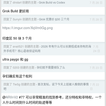
回复了 dirstart 创建的主题
Grok Build vs Codex
7 月 28 日
›
Grok Build 更好用
回复了 Sunyin 创建的主题
Grok 优惠价 $30 三个月
7 月 28 日
›
https://i.imgur.com/XqVm0Gg.png
印度区 50 块 3 个月
回复了 snail521 创建的主题
2026 年有什么可以长期低成本持有的海
7 月
›
24 日
外手机号？核心是收验证码用
ultra paygo 和 gg
回复了 0203 创建的主题
孕妇就不需要排队了么
7 月 23 日
›
孕妇确实有这个权利
回复了 TieSg 创建的主题
首次发帖，说下今天上班被人推倒的事情
7 月 22
›
日
吧
@
ARIInV2
#77 可以非常精准的找到参考，还分特权和非特权，一个
人什么时间到什么时间的轨迹等等