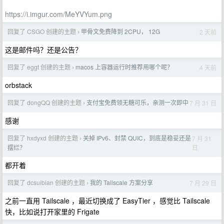
https://i.imgur.com/MeYVYum.png
回复了 CSGO 创建的主题
甲骨文免费降到 2CPU， 12G
2 天前
›
这是邮件吗？还是公告？
回复了 eggt 创建的主题
macos 上容器运行时推荐用哪个呢？
4 天前
›
orbstack
回复了 dongQQ 创建的主题
支付宝免费领无糖可乐，亲测一次即中
7 月 31 日
›
感谢
回复了 hxdyxd 创建的主题
关掉 IPv6、封禁 QUIC，到底是稳妥还是
7 月 31
›
日
摆烂？
都开着
回复了 dcsuibian 创建的主题
我的 Tailscale 方案分享
7 月 29 日
›
之前一直用 Tailscale ，最近切换成了 EasyTier ，感觉比 Tailscale
快，比如说打开家里的 Frigate