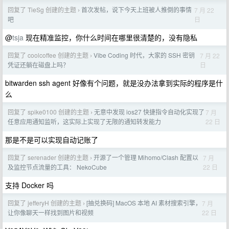
回复了 TieSg 创建的主题
首次发帖，说下今天上班被人推倒的事情
7 月 22
›
日
吧
@
tsja
现在精准监控，你什么时间在哪里很清楚的，没有隐私
回复了 coolcoffee 创建的主题
Vibe Coding 时代，大家的 SSH 密钥
7 月 22
›
日
凭证还躺在磁盘上吗？
bitwarden ssh agent 好像有个问题，就是没办法拿到实际的程序是什
么
回复了 spike0100 创建的主题
无意中发现 ios27 快捷指令自动化实现了
7 月
›
22 日
任意应用通知监听，这实际上实现了无限的通知转发能力
那是不是可以实现自动记账了
回复了 serenader 创建的主题
开源了一个管理 Mihomo/Clash 配置以
7 月
›
22 日
及监控节点流量的工具： NekoCube
支持 Docker 吗
回复了 jefferyH 创建的主题
[抽兑换码] MacOS 本地 AI 素材搜索引擎，
7 月
›
22 日
让你像聊天一样找到图片和视频