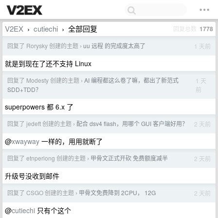
V2EX
cutiechi
全部回复
回复总数
1778
›
›
回复了 Rorysky 创建的主题
uu 远程 的完成度太高了
1 天前
›
就是到现在了还不支持 Linux
回复了 Modesty 创建的主题
AI 编程都这么卷了嘛，都出了新范式
1 天
›
前
SDD+TDD？
superpowers 都 6.x 了
回复了 jedeft 创建的主题
配合 dsv4 flash，用哪个 GUI 客户端好用？
2 天前
›
@
xwayway
一样的，用用就断了
回复了 etnperlong 创建的主题
甲骨文正式开砍 免费额度减半
2 天前
›
升级号没收到邮件
回复了 CSGO 创建的主题
甲骨文免费降到 2CPU， 12G
2 天前
›
@
cutiechi
只有个这个