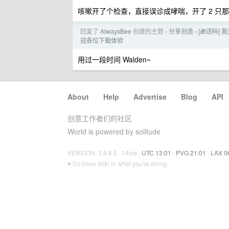
咳嗽开了个检查，直接误诊成哮喘，开了 2 只
回复了
AlwaysBee
创建的主题
分享创造
[🎁送码
›
›
迎各位下载体验
用过一段时间 Walden~
About
·
Help
·
Advertise
·
Blog
·
API
创意工作者们的社区
World is powered by solitude
VERSION: 3.9.8.5 · 14ms ·
UTC 13:01
·
PVG 21:01
·
LAX 0
♥ Do have faith in what you're doing.