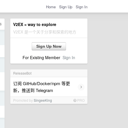
Home
Sign Up
Sign In
6
V2EX = way to explore
V2EX 是一个关于分享和探索的地方
日
Sign Up Now
For Existing Member
Sign In
日
ReleaseBot
订阅 GitHub/Docker/npm 等更
›
新，推送到 Telegram
日
Promoted by
SingeeKing
PRO
日