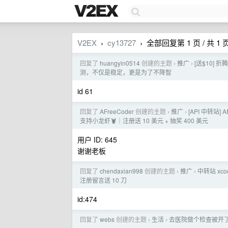
V2EX
cy13727
全部回复第 1 页 / 共 1 
›
›
回复了
huangyin0514
创建的主题
推广
[送$10] 折腾
›
›
测，不仅是稳定，更是为了不降智
id 61
回复了
AFreeCoder
创建的主题
推广
[API 中转站] A
›
›
支持小龙虾🦞｜注册送 10 美元 + 抽奖 400 美元
用户 ID: 645
谢谢老板
回复了
chendaxian998
创建的主题
推广
中转站 xc
›
›
注册留言送 10 刀
id:474
回复了
webs
创建的主题
生活
去医院做个检查被开
›
›