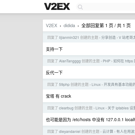
V2EX
didida
全部回复第 1 页 / 共 1 页
›
›
回复了
lijianmin321
创建的主题
分享创造
V 站老哥太
›
›
支持一下
回复了
AlanTangggg
创建的主题
PHP
如何在 https
›
›
反代一下
回复了
59php
创建的主题
Linux
开发具有基本功能
›
›
宝塔 有 crack
回复了
clearbug
创建的主题
Linux
关于 iptables
›
›
也可能是因为 /etc/hosts 中没有 127.0.0.1 local
回复了
dieyandaniel
创建的主题
云计算
有人在用波兰
›
›