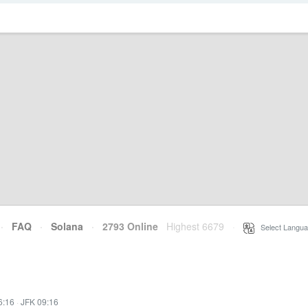
·
FAQ
·
Solana
·
2793 Online
Highest 6679
·
Select Langua
6:16
·
JFK 09:16