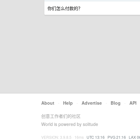
你们怎么付款的？
About
·
Help
·
Advertise
·
Blog
·
API
创意工作者们的社区
World is powered by solitude
VERSION: 3.9.8.5 · 16ms ·
UTC 13:16
·
PVG 21:16
·
LAX 0