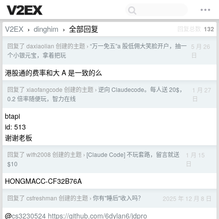
V2EX
dinghim
全部回复
回复总数
132
›
›
回复了 daxiaolian 创建的主题
“万一免五”a 股低佣大笑脸开户，抽一
5 月 26
›
日
个小银元宝，拿着把玩
港股通的费率和大 A 是一致的么
回复了 xiaofangcode 创建的主题
逆向 Claudecode。每人送 20$，
1 月 27
›
日
0.2 倍率随便玩，智力在线
btapi
id: 513
谢谢老板
回复了 wlfh2008 创建的主题
[Claude Code] 不玩套路，留言就送
1 月 15
›
日
$10
HONGMACC-CF32B76A
回复了 csfreshman 创建的主题
你有"睡后"收入吗？
2025 年 12 月 8 日
›
@
cs3230524
https://github.com/6dylan6/jdpro