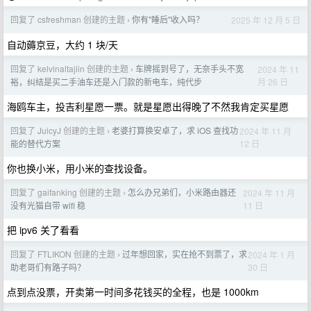
回复了 csfreshman 创建的主题
你有"睡后"收入吗？
2025 年 12 月 5 日
›
自动薅京豆，大约 1 块/天
回复了 kelvinaltajiin 创建的主题
车牌摇到号了，无奈手头不宽
2024 年 11
›
月 26 日
裕，纠结是买二手油车还是入门款的新电车，纯代步
海鸥车主，投吉利星愿一票。就是星愿出得晚了不然我肯定买星愿
回复了 JuicyJ 创建的主题
老婆打算换安卓了，求 iOS 查找功
2024 年 11 月
›
12 日
能的替代方案
你也换小米，用小米的查找设备。
回复了 gaifanking 创建的主题
怎么办兄弟们，小米路由器还
2024 年 11 月
›
11 日
没有光猫自带 wifi 稳
把 ipv6 关了看看
回复了 FTLIKON 创建的主题
过年想回家，实在抢不到票了，求
2024 年 1 月
›
30 日
助老哥们有路子吗？
点到点没票，开卖第一时间多花钱买的全程，也是 1000km