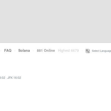
·
FAQ
·
Solana
·
881 Online
Highest 6679
·
Select Languag
3:02
·
JFK 16:02