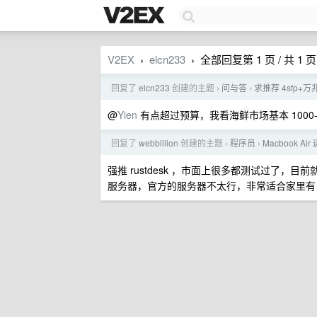
V2EX
elcn233
全部回复第 1 页 / 共 1 页
›
›
回复了
elcn233
创建的主题
问与答
求推荐 4sfp+万
›
›
@
Yien
有点超过预算，我看海鲜市场基本 1000-13
回复了
webbillion
创建的主题
程序员
Macbook 
›
›
强推 rustdesk ，市面上很多都测试过了，目
服务器，官方的服务器不太行，非常适合家里有 n