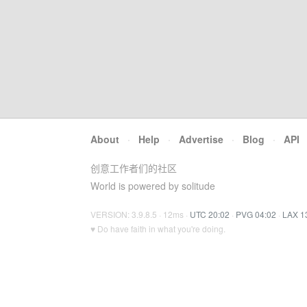
About
·
Help
·
Advertise
·
Blog
·
API
创意工作者们的社区
World is powered by solitude
VERSION: 3.9.8.5 · 12ms ·
UTC 20:02
·
PVG 04:02
·
LAX 1
♥ Do have faith in what you're doing.