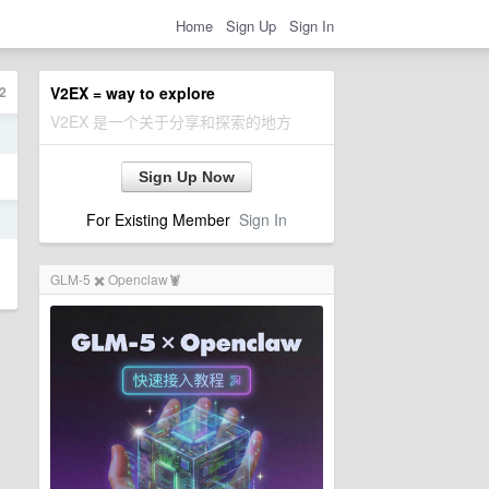
Home
Sign Up
Sign In
2
V2EX = way to explore
V2EX 是一个关于分享和探索的地方
日
Sign Up Now
For Existing Member
Sign In
日
GLM-5 ✖️ Openclaw🦞