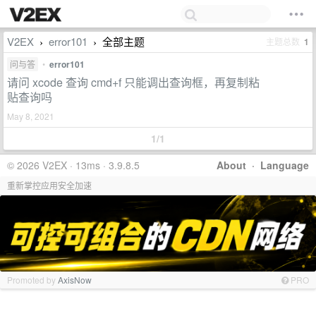
V2EX
error101
全部主题
主题总数
1
›
›
问与答
•
error101
请问 xcode 查询 cmd+f 只能调出查询框，再复制粘
贴查询吗
May 8, 2021
1/1
© 2026 V2EX · 13ms · 3.9.8.5
About
·
Language
重新掌控应用安全加速
Promoted by
AxisNow
PRO