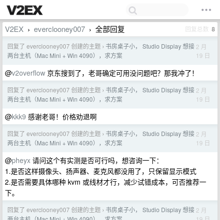
V2EX
everclooney007
全部回复
回复总数
8
›
›
回复了 everclooney007 创建的主题
书房桌子小， Studio Display 想接
2 月
›
19 日
两台主机（Mac Mini + Win 4090），求方案
@
v2overflow
京东搜到了，老哥确定可用没问题吧？那我冲了！
回复了 everclooney007 创建的主题
书房桌子小， Studio Display 想接
2 月
›
19 日
两台主机（Mac Mini + Win 4090），求方案
@
kkk9
感谢老哥！价格劝退啊
回复了 everclooney007 创建的主题
书房桌子小， Studio Display 想接
2 月
›
19 日
两台主机（Mac Mini + Win 4090），求方案
@
pheyx
请问这个有实测是否可行吗，想咨询一下：
1.是否这样摄像头、扬声器、麦克风都没用了，只保留显示模式
2.是否需要具体哪种 kvm 或线材才行，减少试错成本，可否推荐一
下。
回复了 everclooney007 创建的主题
书房桌子小， Studio Display 想接
2 月
›
19 日
两台主机（Mac Mini + Win 4090），求方案