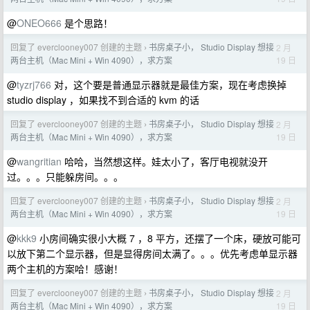
@
ONEO666
是个思路！
回复了 everclooney007 创建的主题
书房桌子小， Studio Display 想接
2 月
›
19 日
两台主机（Mac Mini + Win 4090），求方案
@
tyzrj766
对，这个要是普通显示器就是最佳方案，现在考虑换掉
studio display ，如果找不到合适的 kvm 的话
回复了 everclooney007 创建的主题
书房桌子小， Studio Display 想接
2 月
›
19 日
两台主机（Mac Mini + Win 4090），求方案
@
wangritian
哈哈，当然想这样。娃太小了，客厅电视就没开
过。。。只能躲房间。。。
回复了 everclooney007 创建的主题
书房桌子小， Studio Display 想接
2 月
›
19 日
两台主机（Mac Mini + Win 4090），求方案
@
kkk9
小房间确实很小大概 7 ，8 平方，还摆了一个床，硬放可能可
以放下第二个显示器，但是显得房间太满了。。。优先考虑单显示器
两个主机的方案哈！感谢！
回复了 everclooney007 创建的主题
书房桌子小， Studio Display 想接
2 月
›
19 日
两台主机（Mac Mini + Win 4090），求方案