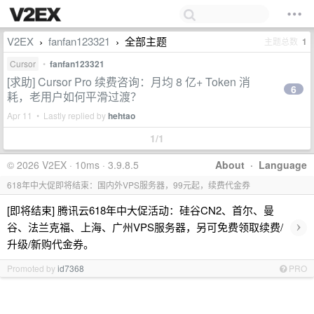
V2EX
fanfan123321
全部主题
主题总数
1
›
›
Cursor
•
fanfan123321
[求助] Cursor Pro 续费咨询：月均 8 亿+ Token 消
6
耗，老用户如何平滑过渡？
Apr 11 • Lastly replied by
hehtao
1/1
© 2026 V2EX · 10ms · 3.9.8.5
About
·
Language
618年中大促即将结束：国内外VPS服务器，99元起，续费代金券
[即将结束] 腾讯云618年中大促活动：硅谷CN2、首尔、曼
›
谷、法兰克福、上海、广州VPS服务器，另可免费领取续费/
升级/新购代金券。
Promoted by
id7368
PRO