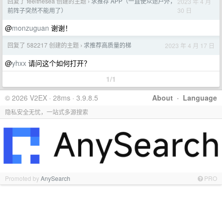
回复了 feelthesea 创建的主题
求推荐 APP（一直使众途户外，
2023 年 4 月
›
30 日
前阵子突然不能用了）
@
monzuguan
谢谢！
回复了 582217 创建的主题
求推荐高质量的梯
2023 年 4 月 17 日
›
@
yhxx
请问这个如何打开？
1/1
© 2026 V2EX · 28ms · 3.9.8.5
About
·
Language
隐私安全无忧，一站式多源搜索
Promoted by
AnySearch
PRO