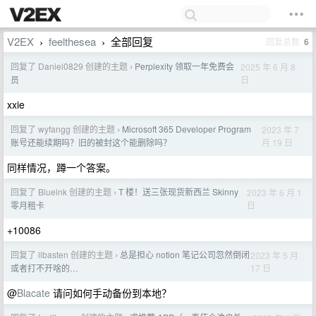
V2EX
feelthesea
全部回复
回复总数
6
›
›
回复了 Daniel0829 创建的主题
Perplexity 领取一年免费会
2025 年 6 月 8
›
日
员
xxie
回复了 wyfangg 创建的主题
Microsoft 365 Developer Program
2023 年 7
›
月 19 日
账号还能续期吗？旧的被封这个能删除吗？
同样情况，蹲一个答案。
回复了 Blueink 创建的主题
T 楼！送三张现货新西兰 Skinny
2023 年 6 月 1
›
日
零月租卡
+10086
回复了 libasten 创建的主题
总是担心 notion 笔记公司忽然倒闭
2023 年 5 月
›
17 日
或者打不开啥的…
@
Blacate
请问如何手动备份到本地？