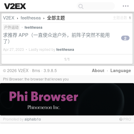
V2EX
feelthesea
全部主题
主题总数
1
›
›
户外运动
•
feelthesea
求推荐 APP（一直使众途户外，前阵子突然不能用
2
了）
Apr 27, 2023 • Lastly replied by
feelthesea
1/1
© 2026 V2EX · 8ms · 3.9.8.5
About
·
Language
Phi Browser: the browser that knows you
Promoted by
alphato1o
PRO