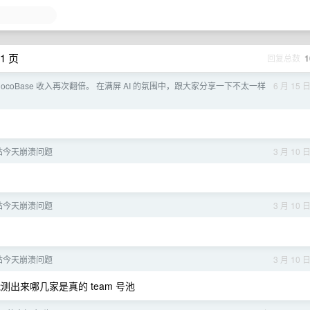
1 页
回复总数
1
ocoBase 收入再次翻倍。 在满屏 AI 的氛围中，跟大家分享一下不太一样
6 月 15 
转站今天崩溃问题
3 月 10 
转站今天崩溃问题
3 月 10 
转站今天崩溃问题
3 月 10 
测出来哪几家是真的 team 号池