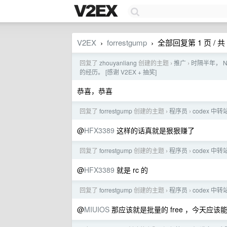
V2EX
forrestgump
全部回复第 1 页 / 共 
›
›
回复了
zhouyanliang
创建的主题
推广
时隔半年， N
›
›
的经历。 [感谢 V2EX + 抽奖]
恭喜，恭喜
回复了
forrestgump
创建的主题
程序员
codex 中
›
›
@
HFX3389
这样的话真就是狠狠赚了
回复了
forrestgump
创建的主题
程序员
codex 中
›
›
@
HFX3389
就是 rc 的
回复了
forrestgump
创建的主题
程序员
codex 中
›
›
@
MIUIOS
那应该就是批量的 free ，今天应该能