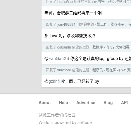
回复了
LouisGuo
创建的主题
问与答
已经\准备回合
›
›
老哥，合肥群二维码再来一个呗
回复了
yan495594
创建的主题
酷工作
救救孩子，有
›
›
那 java 呢，涉及哪些技术点
回复了
cobainlu
创建的主题
数据库
有 V2 大佬指导
›
›
@
FanGanXS
你这个是认真的吗，group by
回复了
timynore
创建的主题
程序员
现在国内.Net
›
›
@
gzhhfj
唉，同，已经转了 py
About
·
Help
·
Advertise
·
Blog
·
API
创意工作者们的社区
World is powered by solitude