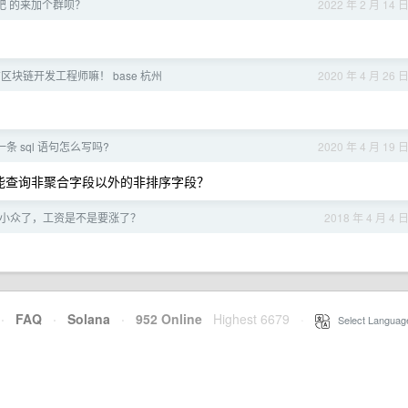
肥 的来加个群呗？
2022 年 2 月 14 
区块链开发工程师嘛！ base 杭州
2020 年 4 月 26 
一条 sql 语句怎么写吗?
2020 年 4 月 19 
 还能查询非聚合字段以外的非排序字段？
 变小众了，工资是不是要涨了？
2018 年 4 月 4 
·
FAQ
·
Solana
·
952 Online
Highest 6679
·
Select Languag