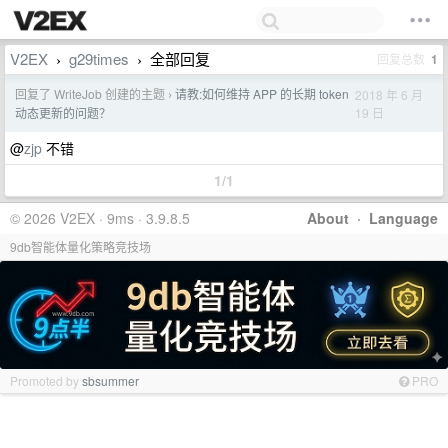
V2EX
g29times
全部回复
回复总数
1
›
›
回复了 WriteJob 创建的主题
请教:如何维持 APP 的长期 token
2018 年 6 月
›
19 日
动态更新的问题？
@
zjp
不错
1/1
© 2026 V2EX · 9ms · 3.9.8.5
About
·
Language
9db智能体量化策略竞技场
Promoted by
sbsummer
PRO