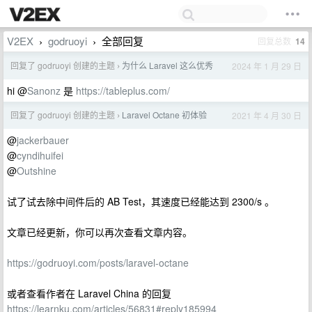
V2EX
godruoyi
全部回复
回复总数
14
›
›
回复了 godruoyi 创建的主题
为什么 Laravel 这么优秀
2024 年 1 月 29 日
›
hi @
Sanonz
是
https://tableplus.com/
回复了 godruoyi 创建的主题
Laravel Octane 初体验
2021 年 4 月 30 日
›
@
jackerbauer
@
cyndihuifei
@
Outshine
试了试去除中间件后的 AB Test，其速度已经能达到 2300/s 。
文章已经更新，你可以再次查看文章内容。
https://godruoyi.com/posts/laravel-octane
或者查看作者在 Laravel China 的回复
https://learnku.com/articles/56831#reply185994