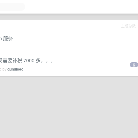
主题总数
m 服务
要补税 7000 多。。。
6
ed by
guhuisec