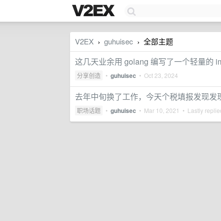
V2EX
guhuisec
全部主题
›
›
这几天业余用 golang 编写了一个轻量的 i
分享创造
•
guhuisec
•
Oct 23, 2024
去年中旬换了工作，今天个税填报发现发现需
职场话题
•
guhuisec
•
Mar 10, 2021
• Lastly repli