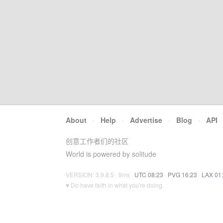
About
·
Help
·
Advertise
·
Blog
·
API
创意工作者们的社区
World is powered by solitude
VERSION: 3.9.8.5 · 9ms ·
UTC 08:23
·
PVG 16:23
·
LAX 01
♥ Do have faith in what you're doing.