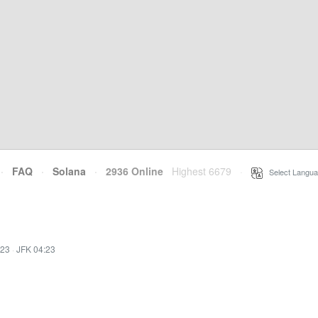
·
FAQ
·
Solana
·
2936 Online
Highest 6679
·
Select Langua
:23
·
JFK 04:23