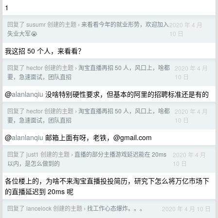
1
回复了 susumr 创建的主题
来看看今年的就业形势，欢迎加入
2020 年 4 月
›
10 日
失业大军😭
我这招 50 个人，来看看？
回复了 hector 创建的主题
淘宝直播再招 50 人，风口上，啥都
2020 年 4 月
›
10 日
要，急速面试，团队直招
@
alanlanqiu
没啥特别硬性要求，但基本的阿里的招聘标准还是有的
回复了 hector 创建的主题
淘宝直播再招 50 人，风口上，啥都
2020 年 4 月
›
10 日
要，急速面试，团队直招
@
alanlanqiu
邮箱上面有呀，老铁，@gmail.com
回复了 just1 创建的主题
直播的部分主播游戏延迟能在 20ms
2020 年 4 月
›
10 日
以内，是怎么做到的
各位楼上的，为啥不来淘宝直播投投简历，研究下怎么将万亿市场下
的直播延迟到 20ms 呢
回复了 lancelock 创建的主题
找工作心态爆炸。。。
2020 年 4 月 10 日
›