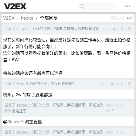
V2EX
hector
全部回复
回复总数
421
›
›
回复了 easynote 创建的主题
2025 年杭州买房有啥建议吗
2025 年 2 月 5 日
›
现在买时间点比较合适，虽然最好是先找到工作再买，最近土拍价格
涨了，新年行情可能会向上；
滨江的话可以看看挨着滨江的萧山，比如滨康路，隔一条马路价格相
差 1.5W ；
余杭的话应该还有新房可以选择
回复了 MicroG 创建的主题
武汉还是杭州？
2023 年 10 月 7 日
›
杭州，2w 的房子遍地都是
回复了 AtmoicG 创建的主题
好难啊，两次面阿里，不知道为
2020 年 4 月
›
28 日
什么就是挂了
@
AtmoicG
淘宝直播
回复了 AtmoicG 创建的主题
好难啊，两次面阿里，不知道为
2020 年 4 月
›