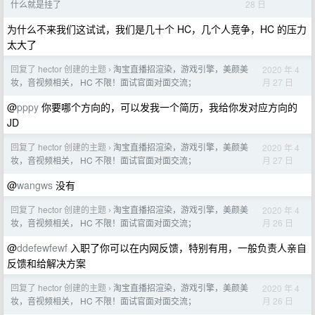
28 日
什么就是挂了
为什么不来我们这试试，我们是几十个 HC，几个人竞争，HC 的压力
太大了
回复了 hector 创建的主题
淘宝直播招渲染，游戏引擎，美颜美
2020 年 4
›
月 27 日
妆，音视频相关， HC 不限！面试官面对面交流；
@
pppy
你要哪个方向的，可以发我一个简历，我给你发对应方向的
JD
回复了 hector 创建的主题
淘宝直播招渲染，游戏引擎，美颜美
2020 年 4
›
月 27 日
妆，音视频相关， HC 不限！面试官面对面交流；
@
wangws
没有
回复了 hector 创建的主题
淘宝直播招渲染，游戏引擎，美颜美
2020 年 4
›
月 26 日
妆，音视频相关， HC 不限！面试官面对面交流；
@
ddefewfewf
入职了你可以在内网反馈，特别有用，一般负责人亲自
反馈和给解决方案
回复了 hector 创建的主题
淘宝直播招渲染，游戏引擎，美颜美
2020 年 4
›
月 26 日
妆，音视频相关， HC 不限！面试官面对面交流；