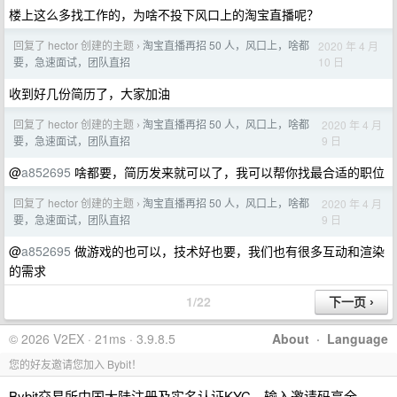
楼上这么多找工作的，为啥不投下风口上的淘宝直播呢？
回复了 hector 创建的主题
淘宝直播再招 50 人，风口上，啥都
2020 年 4 月
›
10 日
要，急速面试，团队直招
收到好几份简历了，大家加油
回复了 hector 创建的主题
淘宝直播再招 50 人，风口上，啥都
2020 年 4 月
›
9 日
要，急速面试，团队直招
@
a852695
啥都要，简历发来就可以了，我可以帮你找最合适的职位
回复了 hector 创建的主题
淘宝直播再招 50 人，风口上，啥都
2020 年 4 月
›
9 日
要，急速面试，团队直招
@
a852695
做游戏的也可以，技术好也要，我们也有很多互动和渲染
的需求
1/22
© 2026 V2EX · 21ms · 3.9.8.5
About
·
Language
您的好友邀请您加入 Bybit！
Bybit交易所中国大陆注册及实名认证KYC，输入邀请码享全