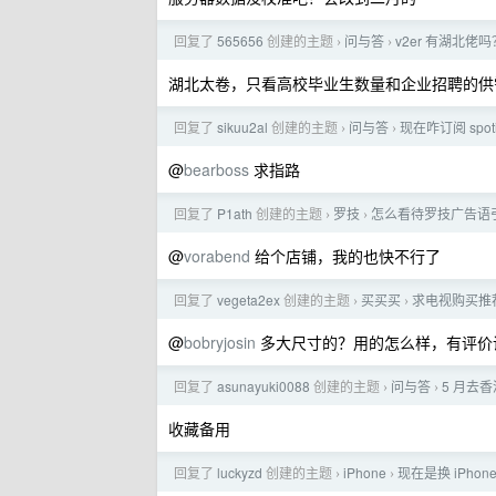
回复了
565656
创建的主题
问与答
v2er 有湖北
›
›
湖北太卷，只看高校毕业生数量和企业招聘的供
回复了
sikuu2al
创建的主题
问与答
现在咋订阅 spo
›
›
@
bearboss
求指路
回复了
P1ath
创建的主题
罗技
怎么看待罗技广告语
›
›
@
vorabend
给个店铺，我的也快不行了
回复了
vegeta2ex
创建的主题
买买买
求电视购买推
›
›
@
bobryjosin
多大尺寸的？用的怎么样，有评价说
回复了
asunayuki0088
创建的主题
问与答
5 月去
›
›
收藏备用
回复了
luckyzd
创建的主题
iPhone
现在是换 iPhon
›
›