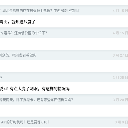
佬吗？湖北是啥样的存在最近频上热搜？中西部都很卷吗？
4 月 15 
需比，就知道烈度了
tify 容易？还有低价区的车位不？
4 月 15 
引众怒，把消费者看做狗
3 月 27 
荐
3 月 25 
 c5 有点太亮了刺眼，有这样的情况吗
香港玩两天，除了办港卡，还有哪些东西值得采购？
3 月 20 
e Air 的好时机吗？还是要等 618？
3 月 9 