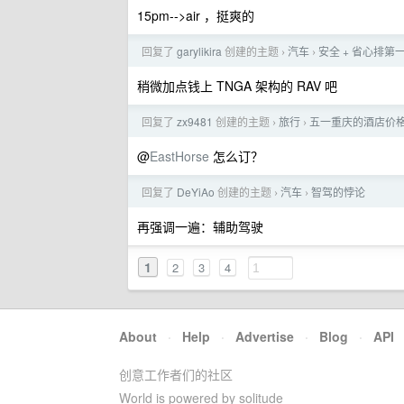
15pm-->air ，挺爽的
回复了
garylikira
创建的主题
汽车
安全 + 省心排
›
›
稍微加点钱上 TNGA 架构的 RAV 吧
回复了
zx9481
创建的主题
旅行
五一重庆的酒店价
›
›
@
EastHorse
怎么订？
回复了
DeYiAo
创建的主题
汽车
智驾的悖论
›
›
再强调一遍：辅助驾驶
1
2
3
4
About
·
Help
·
Advertise
·
Blog
·
API
创意工作者们的社区
World is powered by solitude