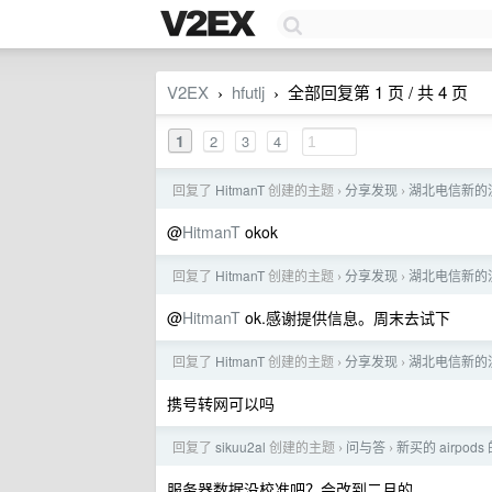
V2EX
hfutlj
全部回复第 1 页 / 共 4 页
›
›
1
2
3
4
回复了
HitmanT
创建的主题
分享发现
湖北电信新的流
›
›
@
HitmanT
okok
回复了
HitmanT
创建的主题
分享发现
湖北电信新的流
›
›
@
HitmanT
ok.感谢提供信息。周末去试下
回复了
HitmanT
创建的主题
分享发现
湖北电信新的流
›
›
携号转网可以吗
回复了
sikuu2al
创建的主题
问与答
新买的 airpo
›
›
服务器数据没校准吧？会改到二月的