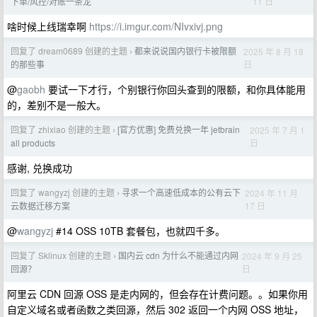
11 日
下单/风控/对账一条龙
啥时候上线瑞幸啊
https://i.imgur.com/NIvxivj.png
回复了 dream0689 创建的主题
都来说说国内银行卡被限额
2025 年 8 月 18
›
日
的那些事
@
gaobh
要试一下才行，个别银行你回头查到的限额，和你具体能用
的，差别不是一般大。
回复了 zhixiao 创建的主题
[官方优惠] 免费兑换一年 jetbrain
2025 年 7 月 1
›
日
all products
感谢, 兑换成功
回复了 wangyzj 创建的主题
寻求一个高速低成本的公有云下
2024 年 11 月
›
17 日
云数据迁移方案
@
wangyzj
#14 OSS 10TB 套餐包，也就四千多。
回复了 Sklinux 创建的主题
国内云 cdn 为什么不能通过内网
2024 年 9 月 25
›
日
回源？
阿里云 CDN 回源 OSS 是走内网的，但会存在计费问题。。如果你用
自定义域名或者函数之类回源，然后 302 返回一个内网 OSS 地址，