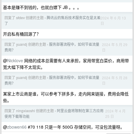
基本是赚不到钱的，也就白嫖下 JB 。。。
回复了 sfdev 创建的主题
腾讯云的售后技术服务实在是太差
2024 年 6 月 13
›
日
了
开启私有桶回源了？
回复了 yuandj 创建的主题
服务部署流程中，如何节省流量
2024 年 5 月 29
›
日
费用？
@
Nicklove
网络的成本总需要有人来承担，家用带宽白菜价，商用带
宽大幅下降不太现实。
回复了 yuandj 创建的主题
服务部署流程中，如何节省流量
2024 年 5 月 28
›
日
费用？
某家上市云商是谁，可以参考下拼多多，走内网来链接，费用会降低
些。
回复了 ningxiaoshi 创建的主题
阿里云盘将限制在第三方应用
2024 年 4 月
›
25 日
使用下载等功能
@
zbowen66
#70 118 只是一年 500G 存储空间，可没包流量呀。