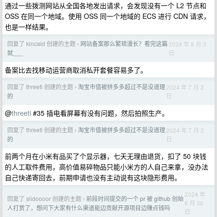
通过一些拨测网站从全国各地发出请求，会发现没有一个 L2 节点和
OSS 在同一个地域。使用 OSS 同一个地域的 ECS 进行 CDN 请求，
也是一样结果。
回复了 kincaid 创建的主题
网站备案那么繁琐漫长？看完这篇
2024 年 8 月 3
›
日
就___
备案比去找移动运营商取消私开套餐容易多了。
回复了 threeti 创建的主题
淘宝市值被拼多多超过不是没道理
2024 年 7 月 2
›
日
的
@
threeti
#35 插电看屏幕有没有问题，然后拍照生产。
回复了 threeti 创建的主题
淘宝市值被拼多多超过不是没道理
2024 年 7 月 2
›
日
的
前两个月在小米有品买了个显示器，七天无理由退货，扣了 50 块钱
的人工取件费用，高价值易碎物品只能小米方的人自己来拿，没办法
自己快递寄回去，前期申请也没有主动说有这块隐形费用。
2024 年
回复了 slidoooor 创建的主题
前段时间提交的一个 pr 被 github 创始
›
6 月 30
人打赏了，想问下大家有什么渠道能边贡献开源项目边赚点钱吗
日