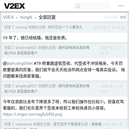
V2EX
hongfs
全部回复
回复总数
225
›
›
回复了 cocong 创建的主题
你们忘记一个人要多久
2025 年 11 月 24 日
›
10 年了，她已经结婚，我还是处男。
回复了 qingfeng9527 创建的主题
国内提电商是真的难
2025 年 11 月
›
10 日
搞,PDD 真是跪舔客户
@
jayhuang0044
#79 称重跟虚假签收、代签收不冲突哦亲，今天罚
款要是真的厉害，我们就不会天天给派件网点安排一堆真实投诉。 啥
问题都来找商家客服。
回复了 qingfeng9527 创建的主题
国内提电商是真的难
2025 年 11 月
›
9 日
搞,PDD 真是跪舔客户
今年仅退款比去年下降很多了呀，所以我们操作也比较少。但喜欢骂
客服的，我们也乐意弄个签收未收到工单给快递员小哥哥。
https://i.imgur.com/agAJ0Rd.png
回复了 retemlamb 创建的主题
星巴克代下渠道求认识｜我能做
2025 年 9 月
›