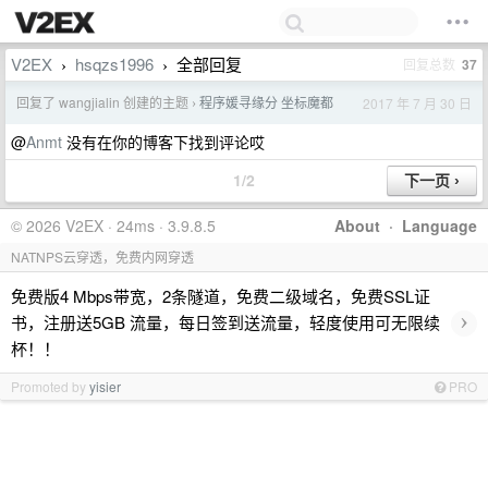
V2EX
hsqzs1996
全部回复
回复总数
37
›
›
回复了 wangjialin 创建的主题
程序媛寻缘分 坐标魔都
2017 年 7 月 30 日
›
@
Anmt
没有在你的博客下找到评论哎
1/2
© 2026 V2EX · 24ms · 3.9.8.5
About
·
Language
NATNPS云穿透，免费内网穿透
免费版4 Mbps带宽，2条隧道，免费二级域名，免费SSL证
›
书，注册送5GB 流量，每日签到送流量，轻度使用可无限续
杯！！
Promoted by
yisier
PRO