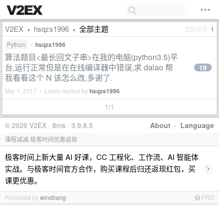
V2EX
hsqzs1996
全部主题
主题总数
1
›
›
Python
•
hsqzs1996
算法题目<最长回文子串>在我的电脑(python3.5)平
台,运行正常但是在在线编译器中错误,求 dalao 帮
19
我看看这个 N 该怎么改,多谢了.
Mar 1, 2017 • Lastly replied by
hsqzs1996
1/1
© 2026 V2EX · 8ms · 3.9.8.5
About
·
Language
课程减减-极客时间优惠返现
极客时间上新大量 AI 好课，CC 工程化、工作流、AI 智能体
›
实战。与极客时间官方合作，购买课程后归还返现红包，买
课更优惠。
Promoted by
windliang
PRO