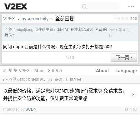
V2EX
hyserendipity
全部回复
回复总数
245
›
›
回复了 nicoljiang 创建的主题
请问 M1 的电脑怎么装 iPad 的
2021 年 4 月 1
›
日
微信？
同问 doge 目前是什么情况，现在主页每次打开都是 502
1/13
© 2026 V2EX · 24ms · 3.9.8.5
About
·
Language
👉 图灵云融合CDN加速，大厂资源、比价全网
以最低的价格，满足您对CDN加速的所有需求🚀 免请求费，
›
并提供安全防护功能，仅计费正常流量💰
Promoted by
SCDN
PRO