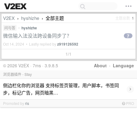
V2EX
hyshizhe
全部主题
主题总数
1
›
›
问与答
•
hyshizhe
微信输入法没法跨设备同步了？
7
Oct 14, 2024 • Lastly replied by
z919126592
1/1
© 2026 V2EX · 7ms · 3.9.8.5
About
·
Language
浏览器插件 - Stay
侧边栏化你的浏览器 支持标签页管理，用户脚本，书签同
›
步，标记广告，网页暗黑…
Promoted by
ris
PRO