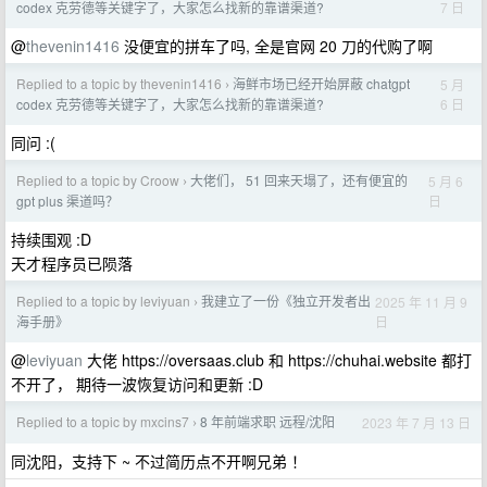
7 日
codex 克劳德等关键字了，大家怎么找新的靠谱渠道?
@
thevenin1416
没便宜的拼车了吗, 全是官网 20 刀的代购了啊
Replied to a topic by thevenin1416
海鲜市场已经开始屏蔽 chatgpt
5 月
›
6 日
codex 克劳德等关键字了，大家怎么找新的靠谱渠道?
同问 :(
Replied to a topic by Croow
大佬们， 51 回来天塌了，还有便宜的
5 月 6
›
日
gpt plus 渠道吗？
持续围观 :D
天才程序员已陨落
Replied to a topic by leviyuan
我建立了一份《独立开发者出
2025 年 11 月 9
›
日
海手册》
@
leviyuan
大佬 https://oversaas.club 和 https://chuhai.website 都打
不开了， 期待一波恢复访问和更新 :D
Replied to a topic by mxcins7
8 年前端求职 远程/沈阳
2023 年 7 月 13 日
›
同沈阳，支持下 ~ 不过简历点不开啊兄弟 ！