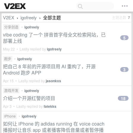
V2EX
igofreely
全部主题
主题总数
7
›
›
分享创造
•
igofreely
vibe coding 了一个 拼音首字母全文检索网站，已
5
部署上线
May 22 • Lastly replied by
igofreely
跑步
•
igofreely
把自己 8 年前的开源项目用 AI 重构了，开源
3
Android 跑步 APP
Apr 15 • Lastly replied by
jasonkxs
游戏开发
•
igofreely
介绍一个开源红警的项目
18
Apr 3 • Lastly replied by
fatekks
iPhone
•
igofreely
如何让 iPhone 的 adidas running 在 voice coach
播报时让音乐 app 或者播客降低音量或者暂停播