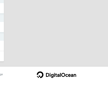
5
5
ge