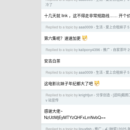
冷了
十几天就 link ，这不得走非常规路线…… 开个
Replied to a topic by
aaa0009
生活
爱上合租妹子 5
›
›
第六集呢？速速加更
Replied to a topic by
kailpony4396
推广
自家茶叶 
›
›
安吉白茶
Replied to a topic by
aaa0009
生活
爱上合租妹子 5
›
›
这电影比妹子年纪都大了吧
Replied to a topic by
knightjun
分享创造
[送码]截
›
›
v 站宣传
感谢大佬~
NzU0MjEyMTYzQHFxLmNvbQ==
Replied to a topic by
linuxfish
推广
🍎 [抽奖] 2
›
›