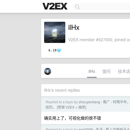
ilHx
V2EX member #527000, joined on
6.18
ilHx
提问
技术话
ilHx's recent replies
Replied to a topic by
zhouyanliang
推广
时隔半年，
›
›
经历。 [感谢 V2EX + 抽奖]
确实用上了，可视化做的很不错
Replied to a topic by
aaa0009
生活
爱上合租妹子 
›
›