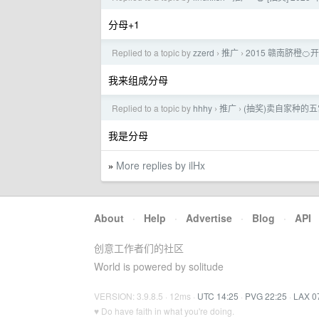
分母+1
Replied to a topic by
zzerd
推广
2015 赣南脐橙🍊
›
›
我来组成分母
Replied to a topic by
hhhy
推广
(抽奖)卖自家种的
›
›
我是分母
More replies by ilHx
»
About
·
Help
·
Advertise
·
Blog
·
API
创意工作者们的社区
World is powered by solitude
VERSION: 3.9.8.5 · 12ms ·
UTC 14:25
·
PVG 22:25
·
LAX 0
♥ Do have faith in what you're doing.