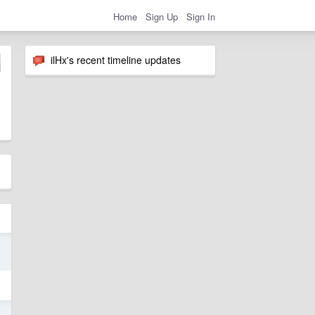
Home
Sign Up
Sign In
ilHx's recent timeline updates
6
7