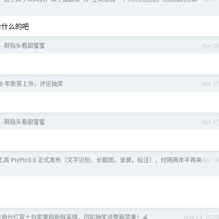
价什么的吧
 - 掰指头看甜蜜蜜
Apr 2
26 年新茶上市，评论抽奖
Apr 1
 - 掰指头看甜蜜蜜
Apr 1
图工具 PixPin3.0 正式发布（文字识别，长截图，录屏，标注），时隔两年半再来
Apr 1
025 年烟台红富士自家果园新鲜采摘，回帖抽奖送整箱苹果！🍎
Nov 24, 202