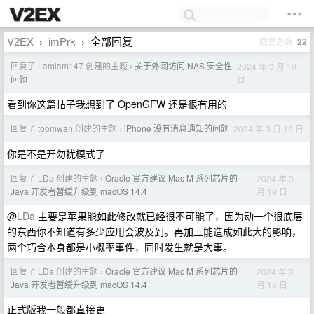
V2EX
imPrk
全部回复
回复总数
22
›
›
回复了 Lamlam147 创建的主题
关于外网访问 NAS 安全性
2024 年 3 月 19
›
日
问题
看到你这篇帖子我想到了 OpenGFW 还是很有用的
回复了 toomwan 创建的主题
iPhone 没有消息通知的问题
2024 年 3 月 19 日
›
你是不是开勿扰模式了
回复了 LDa 创建的主题
Oracle 官方建议 Mac M 系列芯片的
2024 年 3
›
月 19 日
Java 开发者暂缓升级到 macOS 14.4
@
LDa
主要是苹果能如此修改就已经很不可能了，因为动一个很底层
的东西你不知道有多少应用会波及到。再加上能造成如此大的影响，
两个巧合本身都是小概率事件，同时发生就是大事。
回复了 LDa 创建的主题
Oracle 官方建议 Mac M 系列芯片的
2024 年 3
›
月 18 日
Java 开发者暂缓升级到 macOS 14.4
正式版我一般都直接更