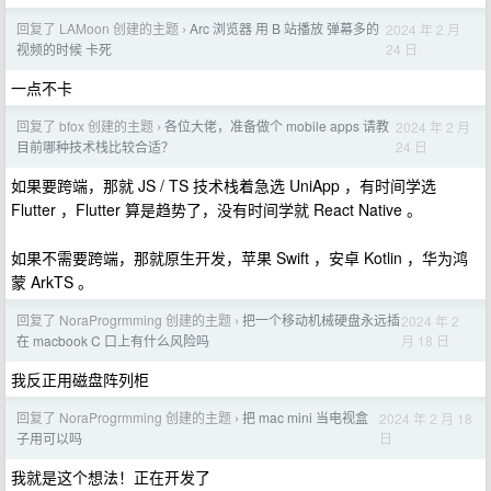
回复了 LAMoon 创建的主题
Arc 浏览器 用 B 站播放 弹幕多的
2024 年 2 月
›
24 日
视频的时候 卡死
一点不卡
回复了 bfox 创建的主题
各位大佬，准备做个 mobile apps 请教
2024 年 2 月
›
24 日
目前哪种技术栈比较合适？
如果要跨端，那就 JS / TS 技术栈着急选 UniApp ，有时间学选
Flutter ，Flutter 算是趋势了，没有时间学就 React Native 。
如果不需要跨端，那就原生开发，苹果 Swift ，安卓 Kotlin ，华为鸿
蒙 ArkTS 。
回复了 NoraProgrmming 创建的主题
把一个移动机械硬盘永远插
2024 年 2
›
月 18 日
在 macbook C 口上有什么风险吗
我反正用磁盘阵列柜
回复了 NoraProgrmming 创建的主题
把 mac mini 当电视盒
2024 年 2 月 18
›
日
子用可以吗
我就是这个想法！正在开发了