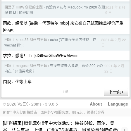
回复了 HillW 创建的主题
有没有 v 友有 MacBookPro 2020 次顶
2021 年 8 月
›
9 日
配 换 M1 的经历啊
同款，经常以 [最后一代英特尔 mbp] 来安慰自己试图掩盖掉价严重
[doge]
回复了 kmdd33 创建的主题
echo ("广州程序员内推找工作
2021 年 2 月 22
›
日
wechat 群");
求拉，感谢！ TnljdG9waGlsaWEwMw==
回复了 magese 创建的主题
有没有过来人说说，总价 200 万以
2021 年 2 月
›
22 日
内在广州能买啥房？
围观，坐等上车
1/5
© 2026 V2EX · 28ms · 3.9.8.5
About
·
Language
618年中大促即将结束：国内外VPS服务器，99元起，续费代金券
[即将结束] 腾讯云618年中大促活动：硅谷CN2、首尔、曼
›
谷、法兰克福、上海、广州VPS服务器，另可免费领取续费/