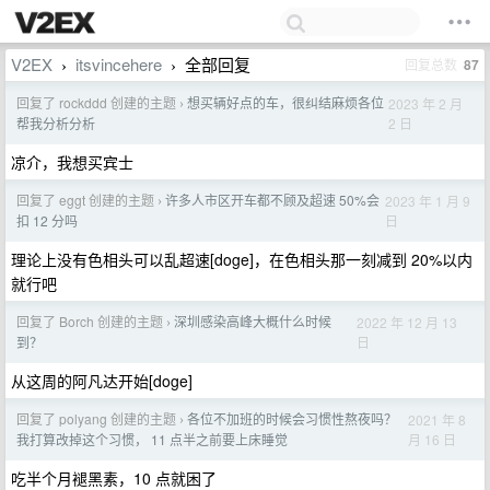
V2EX
itsvincehere
全部回复
回复总数
87
›
›
回复了 rockddd 创建的主题
想买辆好点的车，很纠结麻烦各位
2023 年 2 月
›
2 日
帮我分析分析
凉介，我想买宾士
回复了 eggt 创建的主题
许多人市区开车都不顾及超速 50%会
2023 年 1 月 9
›
日
扣 12 分吗
理论上没有色相头可以乱超速[doge]，在色相头那一刻减到 20%以内
就行吧
回复了 Borch 创建的主题
深圳感染高峰大概什么时候
2022 年 12 月 13
›
日
到？
从这周的阿凡达开始[doge]
回复了 polyang 创建的主题
各位不加班的时候会习惯性熬夜吗？
2021 年 8
›
月 16 日
我打算改掉这个习惯， 11 点半之前要上床睡觉
吃半个月褪黑素，10 点就困了