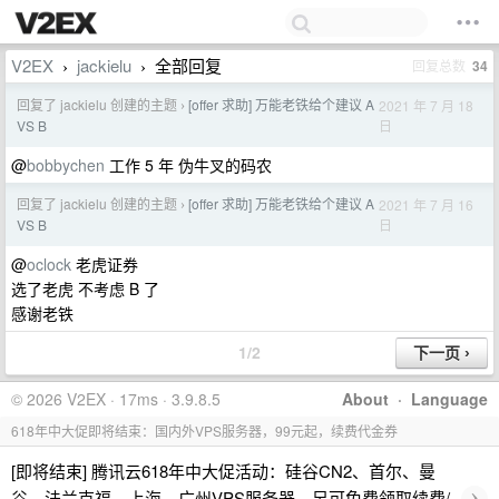
V2EX
jackielu
全部回复
回复总数
34
›
›
回复了 jackielu 创建的主题
[offer 求助] 万能老铁给个建议 A
2021 年 7 月 18
›
日
VS B
@
bobbychen
工作 5 年 伪牛叉的码农
回复了 jackielu 创建的主题
[offer 求助] 万能老铁给个建议 A
2021 年 7 月 16
›
日
VS B
@
oclock
老虎证券
选了老虎 不考虑 B 了
感谢老铁
1/2
© 2026 V2EX · 17ms · 3.9.8.5
About
·
Language
618年中大促即将结束：国内外VPS服务器，99元起，续费代金券
[即将结束] 腾讯云618年中大促活动：硅谷CN2、首尔、曼
›
谷、法兰克福、上海、广州VPS服务器，另可免费领取续费/