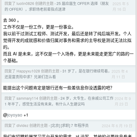
回复了 luolin0826 创建的主题
25 届应届生 OFFER 选择（朋友
2025 年 5
›
月 16 日
的 OFFER），求职场老前辈指点迷津
去 360 。
工作不仅是一份工作，更是一份事业。
我以前干过测试工程师、测试开发，最后还是转了纯后端开发。个人
觉得开发的成就感和价值归属对事务和需求的主导权是测试无法比拟
的。
而且 AI 是未来，这不仅是一个入场券，更是未来能走更宽广的路的一
个基础。
回复了 Happyxu1028 创建的主题
31 岁了，是在银行继续苟着，
2025 年 4
›
月 11 日
还是富贵险中求？兄弟们怎么看
能提出这个问题肯定是银行还有一些差信息你没透露的吧？
回复了 sammary114 创建的主题
24 岁，大专生，在亲戚公司工作
2024 年 9
›
月 23 日
1 年半了，感觉生活没有未来，有什么人生建议吗
@
joyoyao
+1
回复了 dividez 创建的主题
[北京] [求职] 7 年程序员
2024 年 6 月 19 日
›
我们有招聘机器学习平台开发的需求，jd 没写，其他的必要信息参考