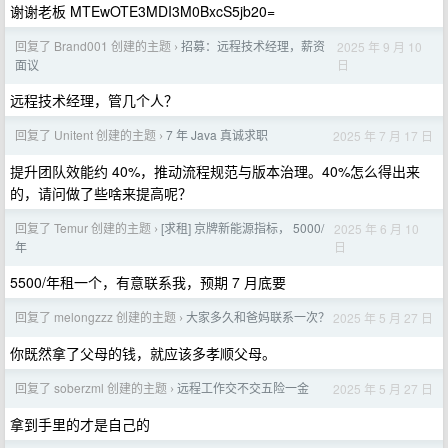
谢谢老板 MTEwOTE3MDI3M0BxcS5jb20=
回复了 Brand001 创建的主题
招募：远程技术经理，薪资
2025 年 9 月 10
›
日
面议
远程技术经理，管几个人？
回复了 Unitent 创建的主题
7 年 Java 真诚求职
2025 年 7 月 17 日
›
提升团队效能约 40%，推动流程规范与版本治理。40%怎么得出来
的，请问做了些啥来提高呢？
回复了 Temur 创建的主题
[求租] 京牌新能源指标， 5000/
2025 年 6 月 10
›
日
年
5500/年租一个，有意联系我，预期 7 月底要
回复了 melongzzz 创建的主题
大家多久和爸妈联系一次？
2025 年 5 月 27 日
›
你既然拿了父母的钱，就应该多孝顺父母。
回复了 soberzml 创建的主题
远程工作交不交五险一金
2025 年 5 月 27 日
›
拿到手里的才是自己的