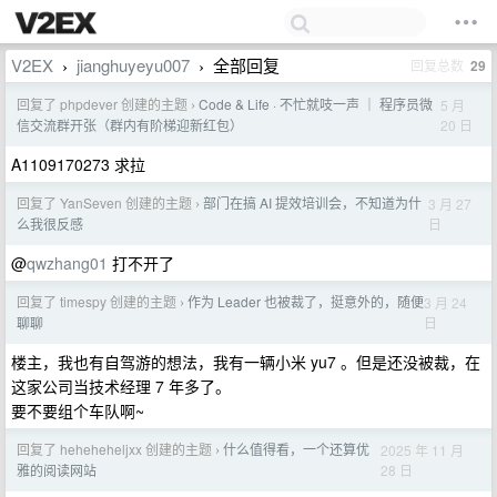
V2EX
jianghuyeyu007
全部回复
回复总数
29
›
›
回复了 phpdever 创建的主题
Code & Life · 不忙就吱一声 ｜ 程序员微
5 月
›
20 日
信交流群开张（群内有阶梯迎新红包）
A1109170273 求拉
回复了 YanSeven 创建的主题
部门在搞 AI 提效培训会，不知道为什
3 月 27
›
日
么我很反感
@
qwzhang01
打不开了
回复了 timespy 创建的主题
作为 Leader 也被裁了，挺意外的，随便
3 月 24
›
日
聊聊
楼主，我也有自驾游的想法，我有一辆小米 yu7 。但是还没被裁，在
这家公司当技术经理 7 年多了。
要不要组个车队啊~
回复了 heheheheljxx 创建的主题
什么值得看，一个还算优
2025 年 11 月
›
28 日
雅的阅读网站