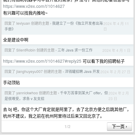
https://www.v2ex.com/t/1014627
有兴趣可以找我内推哈~
回复了 leviyuan 创建的主题
我建立了一份《独立开发者出海
2024 年 4 月 11
›
日
手册》
全是建设中啊
回复了 SilentRobin 创建的主题
三年 Java 求一份工作
2024 年 4 月 1 日
›
https://www.v2ex.com/t/1014627#reply25
可以看下我的招聘帖子
回复了 jianghuyeyu007 创建的主题
洋钱罐招聘 Java 开发
2024 年 2 月 27 日
›
手动顶贴
回复了 yannickwhoo 创建的主题
千辛万苦拿到某大厂 offer，但
2024 年 2 月
›
23 日
是很难受，求各 v 友支招
去 bj 吧，你这个大厂肯定就是阿里了，去了北京方便之后跳其他厂，
杭州不建议，我之前在杭州阿里待过后来又回北京了。
1/2