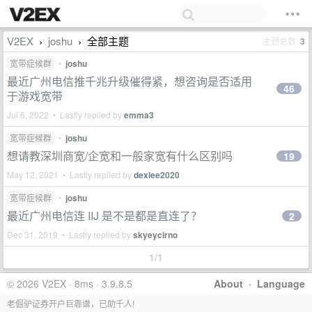
V2EX
joshu
全部主题
主题总数
3
›
›
宽带症候群
•
joshu
最近广州电信推千兆升级催得紧，想咨询是否适用
46
于游戏宽带
Jul 6, 2022 • Lastly replied by
emma3
宽带症候群
•
joshu
想请教深圳商宽/企宽和一般家宽有什么区别吗
19
May 12, 2021 • Lastly replied by
dexlee2020
宽带症候群
•
joshu
最近广州电信连 IIJ 是不是都是直连了？
2
Dec 31, 2019 • Lastly replied by
skyeycirno
1/1
© 2026 V2EX · 8ms · 3.9.8.5
About
·
Language
老倔驴证券开户巨靠谱，已助千人!