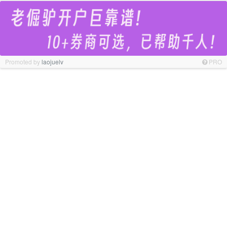
Promoted by
laojuelv
PRO