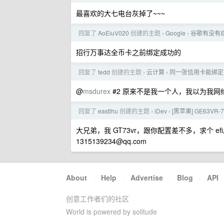
最喜欢的大七电台灰掉了~~~
回复了
AoEiuV020
创建的主题
Google
谷歌有没有
›
›
招行万事达全币卡之前绑定成功的
回复了
tedd
创建的主题
云计算
同一张信用卡能绑定多个 G
›
›
@
msdurex
#2 原来不是我一个人，我以为我网络问
回复了
eastlhu
创建的主题
iDev
[黑苹果] GE63VR-
›
›
大兄弟，我 GT73vr，跟你配置差不多，求个 ef
1315139234@qq.com
About
·
Help
·
Advertise
·
Blog
·
API
创意工作者们的社区
World is powered by solitude