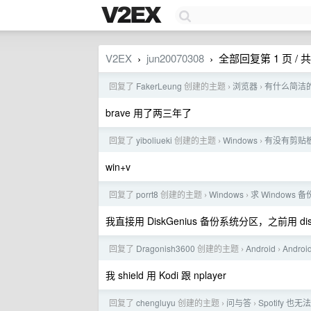
V2EX
jun20070308
全部回复第 1 页 / 共
›
›
回复了
FakerLeung
创建的主题
浏览器
有什么简洁的
›
›
brave 用了两三年了
回复了
yiboliueki
创建的主题
Windows
有没有剪贴
›
›
win+v
回复了
porrt8
创建的主题
Windows
求 Windows
›
›
我直接用 DiskGenius 备份系统分区，之前用 di
回复了
Dragonish3600
创建的主题
Android
Andr
›
›
我 shield 用 Kodi 跟 nplayer
回复了
chengluyu
创建的主题
问与答
Spotify 
›
›