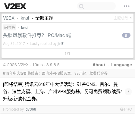
V2EX
knui
全部主题
主题总数
1
›
›
问与答
•
knui
头脑风暴软件推荐？ PC/Mac 端
5
Aug 31, 2017 • Lastly replied by
jin7
1/1
© 2026 V2EX · 10ms · 3.9.8.5
About
·
Language
618年中大促即将结束：国内外VPS服务器，99元起，续费代金券
[即将结束] 腾讯云618年中大促活动：硅谷CN2、首尔、曼
›
谷、法兰克福、上海、广州VPS服务器，另可免费领取续费/
升级/新购代金券。
Promoted by
id7368
PRO