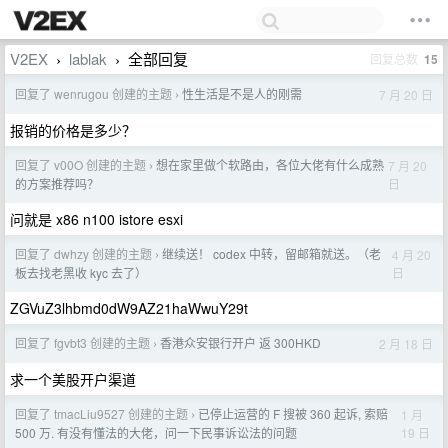
V2EX
lablak
全部回复
回复总数
15
›
›
回复了 wenrugou 创建的主题
性生活是不是人的刚需
7 月 20 日
›
报销的价格是多少？
回复了 v00O 创建的主题
想在家里做个软路由，各位大佬有什么成熟
7 月 20
›
日
的方案推荐吗？
问就是 x86 n100 istore esxi
回复了 dwhzy 创建的主题
继续送！ codex 中转，留邮箱就送。（老
4 月 20
›
日
板去找老黑收 kyc 去了）
ZGVuZ3lhbmd0dW9AZ21haWwuY29t
回复了 fgvbt3 创建的主题
香港众安银行开户 返 300HKD
2 月 18 日
›
求一个美股开户渠道
回复了 tmacLiu9527 创建的主题
已停止运营的 F 搜被 360 起诉, 索赔
1 月
›
19 日
500 万. 有没有懂法的大佬，问一下民事诉讼法的问题