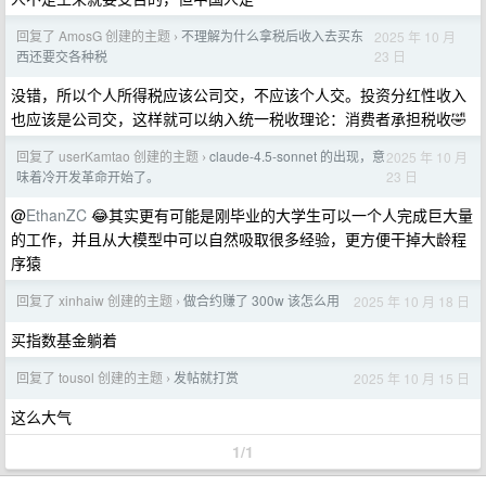
回复了 AmosG 创建的主题
不理解为什么拿税后收入去买东
2025 年 10 月
›
23 日
西还要交各种税
没错，所以个人所得税应该公司交，不应该个人交。投资分红性收入
也应该是公司交，这样就可以纳入统一税收理论：消费者承担税收🤣
回复了 userKamtao 创建的主题
claude-4.5-sonnet 的出现，意
2025 年 10 月
›
23 日
味着冷开发革命开始了。
@
EthanZC
😂其实更有可能是刚毕业的大学生可以一个人完成巨大量
的工作，并且从大模型中可以自然吸取很多经验，更方便干掉大龄程
序猿
回复了 xinhaiw 创建的主题
做合约赚了 300w 该怎么用
2025 年 10 月 18 日
›
买指数基金躺着
回复了 tousol 创建的主题
发帖就打赏
2025 年 10 月 15 日
›
这么大气
1/1