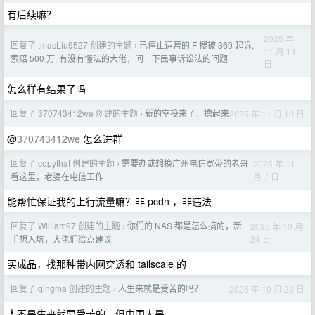
有后续嘛？
2025 年
回复了 tmacLiu9527 创建的主题
已停止运营的 F 搜被 360 起诉,
›
11 月 14
索赔 500 万. 有没有懂法的大佬，问一下民事诉讼法的问题
日
怎么样有结果了吗
回复了 370743412we 创建的主题
新的空投来了，撸起来
2025 年 11 月 10 日
›
@
370743412we
怎么进群
回复了 copythat 创建的主题
需要办或想换广州电信宽带的老哥
2025 年 11
›
月 7 日
看这里，老婆在电信工作
能帮忙保证我的上行流量嘛？非 pcdn ，非违法
回复了 William97 创建的主题
你们的 NAS 都是怎么搞的，新
2025 年 10 月
›
24 日
手想入坑，大佬们给点建议
买成品，找那种带内网穿透和 tailscale 的
回复了 qingma 创建的主题
人生来就是受苦的吗？
2025 年 10 月 23 日
›
人不是生来就要受苦的，但中国人是