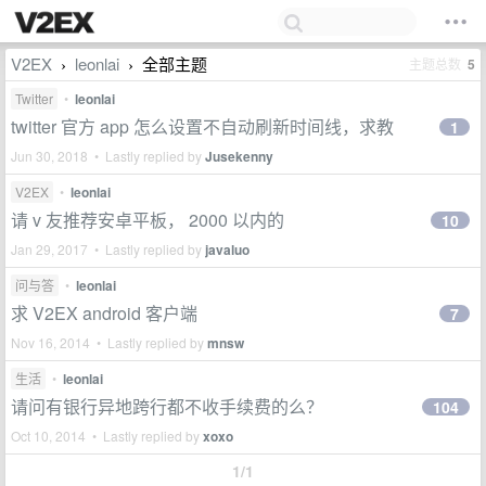
V2EX
leonlai
全部主题
主题总数
5
›
›
Twitter
•
leonlai
twitter 官方 app 怎么设置不自动刷新时间线，求教
1
Jun 30, 2018 • Lastly replied by
Jusekenny
V2EX
•
leonlai
请 v 友推荐安卓平板， 2000 以内的
10
Jan 29, 2017 • Lastly replied by
javaluo
问与答
•
leonlai
求 V2EX android 客户端
7
Nov 16, 2014 • Lastly replied by
mnsw
生活
•
leonlai
请问有银行异地跨行都不收手续费的么？
104
Oct 10, 2014 • Lastly replied by
xoxo
1/1