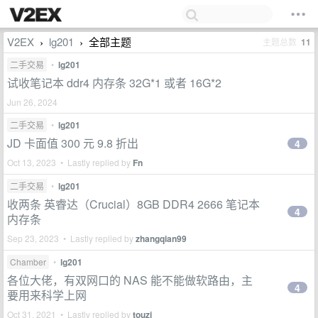
V2EX
lg201
全部主题
主题总数
11
›
›
二手交易
•
lg201
试收笔记本 ddr4 内存条 32G*1 或者 16G*2
Jun 26, 2024
二手交易
•
lg201
JD 卡面值 300 元 9.8 折出
4
Oct 13, 2023 • Lastly replied by
Fn
二手交易
•
lg201
收两条 英睿达（Crucial）8GB DDR4 2666 笔记本
4
内存条
Sep 23, 2023 • Lastly replied by
zhangqian99
Chamber
•
lg201
各位大佬，有双网口的 NAS 能不能做软路由，主
4
要用来科学上网
Oct 31, 2021 • Lastly replied by
touzi