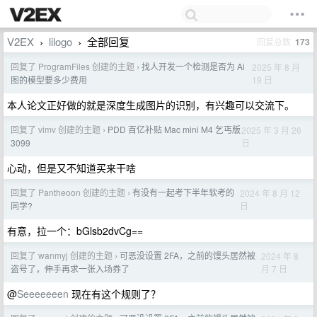
V2EX
lilogo
全部回复
回复总数
173
›
›
回复了 ProgramFiles 创建的主题
找人开发一个检测是否为 Ai
2025 年 8 月
›
19 日
图的模型要多少费用
本人论文正好做的就是深度生成图片的识别，有兴趣可以交流下。
回复了 vimv 创建的主题
PDD 百亿补贴 Mac mini M4 乞丐版
2025 年 3 月 26
›
日
3099
心动，但是又不知道买来干啥
回复了 Pantheoon 创建的主题
有没有一起考下半年软考的
2024 年 8 月 12
›
日
同学?
有意，拉一个：bGlsb2dvCg==
回复了 wanmyj 创建的主题
可恶没设置 2FA，之前的馒头居然被
2024 年 8
›
月 7 日
盗号了，伸手再求一张入场券了
@
Seeeeeeen
现在有这个规则了？