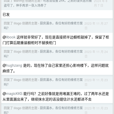
回复了 wanmyj 创建的主题
可恶没设置 2FA，之前的馒头居然被
2024 年 8
›
月 7 日
盗号了，伸手再求一张入场券了
已发
回复了 lilogo 创建的主题
厨房漏水，各位有好的维修方案
2023 年 11 月 27
›
日
吗？
@
libook
这样就非常好了，现在是直接把半边橱柜敲掉了，保留了柜
门打算后期重装橱柜时不替换柜门
回复了 lilogo 创建的主题
厨房漏水，各位有好的维修方案
2023 年 11 月 24
›
日
吗？
@
hughzang
是的，现在除了自己家里还担心影响楼下，这样问题就
麻烦了。
回复了 lilogo 创建的主题
厨房漏水，各位有好的维修方案
2023 年 11 月 23
›
日
吗？
@
magicKKS
能行吗？之前好像就是用堵漏王堵的，过了两年水还是
从里面漏出来了，继续抹水泥的话没缝估计水泥都进不去
回复了 lilogo 创建的主题
厨房漏水，各位有好的维修方案
2023 年 11 月 23
›
日
吗？