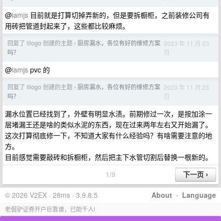
@
iamjs
目前就是打算切掉弄新的，但是要拆橱柜，之前装修公司有
用砖把管道封起来了，这些都比较麻烦。
回复了 lilogo 创建的主题
厨房漏水，各位有好的维修方案
2023 年 11 月 23
›
日
吗？
@
iamjs
pvc 的
回复了 lilogo 创建的主题
厨房漏水，各位有好的维修方案
2023 年 11 月 23
›
日
吗？
漏水位置已经找到了，外壁有明显水渍。前期修过一次，是按加涂一
层堵漏王还是啥的类似水泥的东西，现在过来两年左右又开始漏了。
这次打算彻底修一下，不知道大家有什么经验吗？有啥需要注意的地
方。
目前感觉需要敲砖和拆橱柜，然后把主下水管切割后替换一根新的。
1/9
© 2026 V2EX · 28ms · 3.9.8.5
About
·
Language
老倔驴证券开户巨靠谱，已助千人!