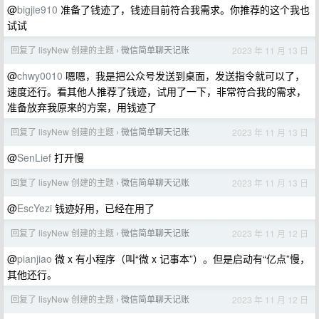
@
bigjie910
准备了钱迹了，钱迹目前符合我需求。你推荐的这个我也
试试
回复了 lisyNew 创建的主题
微信简单聊天记账
2023 年 11 月 13 日
›
@
chwy0010
嗯嗯，我是把公众号发送到桌面，发送指令就可以了，
速度还行。看其他人推荐了钱迹，试用了一下，非常符合我的需求，
准备放弃我原来的方案，用钱迹了
回复了 lisyNew 创建的主题
微信简单聊天记账
2023 年 11 月 13 日
›
@
SenLief
打开慢
回复了 lisyNew 创建的主题
微信简单聊天记账
2023 年 11 月 13 日
›
@
EscYezi
钱迹好用，已经在用了
回复了 lisyNew 创建的主题
微信简单聊天记账
2023 年 11 月 12 日
›
@
pianjiao
微 x 有小程序（叫“微 x 记事本”）。但是启动有“亿点”慢，
其他还行。
回复了 lisyNew 创建的主题
微信简单聊天记账
2023 年 11 月 12 日
›