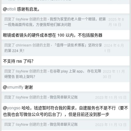
@
ottoli
感谢有启发。
回复了 lisyNew 创建的主题
我想为家里的老人做一个眼镜，把第
2025 年 8
›
月 18 日
一视角画面传给我，方便我帮他们解决问题
眼镜或者镜头的硬件成本想在 100 以内，不包括服务器
回复了 chlinlearn 创建的主题
「值得一读技术博客」坚持分享
2024 年 6 月
›
1 日
的第 224 天！
不支持 rss 了吗？
回复了 lisyNew 创建的主题
在谷歌 play 上架 app， 存在无障
2023 年 11 月
›
30 日
碍警告 影响上架吗？
@
xmumiffy
谢谢
回复了 lisyNew 创建的主题
微信简单聊天记账
2023 年 11 月 15 日
›
@
yongso
哈哈，钱迹暂时符合我的需求，自建服务也不是不行（要不
也我也会写微信公众号的后台了），但是目前还没到那一步
回复了 lisyNew 创建的主题
微信简单聊天记账
2023 年 11 月 13 日
›