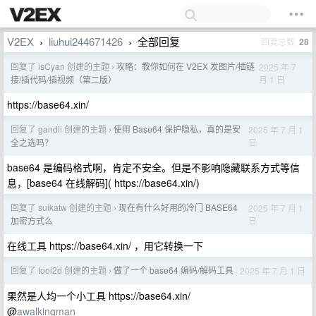
V2EX
liuhui244671426
全部回复
回复总数
28
›
›
回复了 isCyan 创建的主题
攻略：教你如何在 V2EX 发图片/插链
2025 年 7
›
月 1 日
接/插代码/插视频（第二版）
https://base64.xin/
回复了 gandli 创建的主题
使用 Base64 保护隐私，真的是安
2025 年 7 月 1
›
日
全之选吗？
base64 是编码格式啊，肯定不安全。但是不影响隐藏联系方式等信
息，[base64 在线解码]( https://base64.xin/)
回复了 suikatw 创建的主题
现在有什么好用的冷门 BASE64
2025 年 7 月 1
›
日
加密方式么
在线工具 https://base64.xin/ ，用它转换一下
回复了 tool2d 创建的主题
做了一个 base64 编码/解码工具
2025 年 7 月 1 日
›
果然是人均一个小工具 https://base64.xin/
@
awalkingman