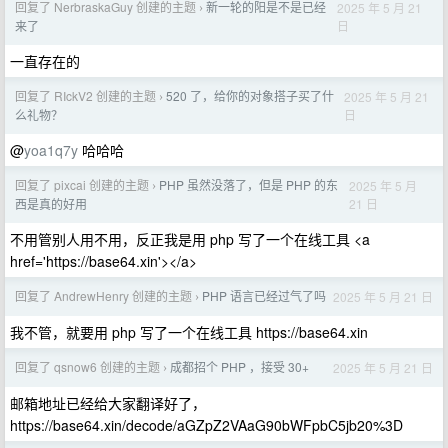
回复了 NerbraskaGuy 创建的主题
新一轮的阳是不是已经
2025 年 5 月 21
›
日
来了
一直存在的
回复了 RIckV2 创建的主题
520 了，给你的对象搭子买了什
2025 年 5 月 21
›
日
么礼物？
@
yoa1q7y
哈哈哈
回复了 pixcai 创建的主题
PHP 虽然没落了，但是 PHP 的东
2025 年 5 月
›
21 日
西是真的好用
不用管别人用不用，反正我是用 php 写了一个在线工具 <a
href='https://base64.xin'></a>
回复了 AndrewHenry 创建的主题
PHP 语言已经过气了吗
2025 年 5 月 21 日
›
我不管，就要用 php 写了一个在线工具 https://base64.xin
回复了 qsnow6 创建的主题
成都招个 PHP ，接受 30+
2025 年 5 月 21 日
›
邮箱地址已经给大家翻译好了，
https://base64.xin/decode/aGZpZ2VAaG90bWFpbC5jb20%3D