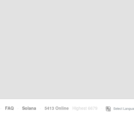
·
FAQ
·
Solana
·
5413 Online
Highest 6679
·
Select Langua