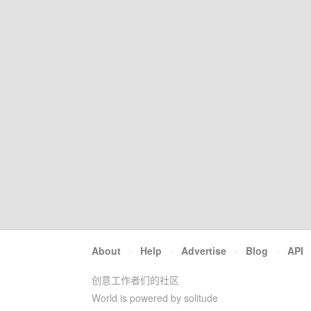
About
·
Help
·
Advertise
·
Blog
·
API
创意工作者们的社区
World is powered by solitude