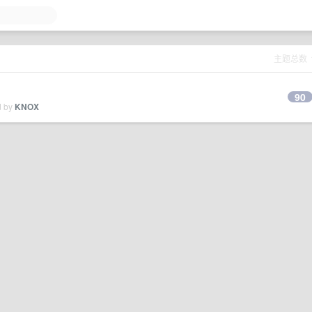
主题总数
90
d by
KNOX