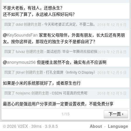
不是大老板，有钱人，还想永生？
还不如死了算了，永远被人压榨好玩吗？
回复了 ddid 创建的主题
今天和老婆正式决定，不要二胎。
2018 年 12 月 9 日
›
@
KeySouundsFan
家里有父母陪伴，外面有朋友，长大后还有男朋
友。按你这样说，那现在的独生子女不是都自闭了？
回复了 fulvaz 创建的主题
面试经历: 毕业一年腾讯社招初探
2018 年 12 月 8 日
›
@
anonymous256
但是楼主居然不会，确实有点不应该啊
回复了 jfdnet 创建的主题
打孔全面屏（Infinity O Display）
2018 年 12 月 5 日
›
如果是小米的系统那就好了，或者原生也行
回复了 holajamc 创建的主题
CSDN 可是真的优秀呢
2018 年 12 月 5 日
›
最恶心的是强迫用户分享资源一定要设置收费，不能免费分享
1/15
© 2026 V2EX · 39ms · 3.9.8.5
About
·
Language