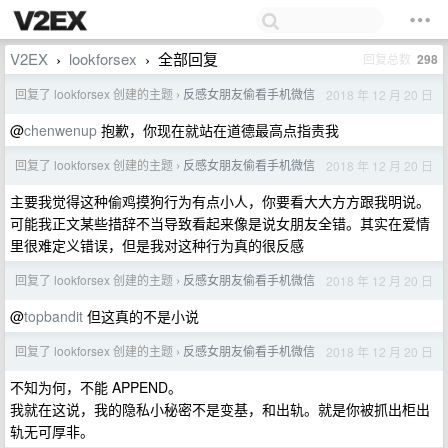
V2EX
lookforsex
全部回复
回复总数
298
›
›
回复了 lookforsex 创建的主题
反感女朋友偷看手机微信
2018 年 12 月 20 日
›
@
chenwenup
抱歉，你现在就站在道德最高点指责我
回复了 lookforsex 创建的主题
反感女朋友偷看手机微信
2018 年 12 月 20 日
›
主要我觉得这种偷鸡摸狗行为有点小人，你要看大大方方跟我明说。
可能我正文某些措辞不当导致看起来像是说女朋友全错。其实在爱情
里很难定义错误，但是我对这种行为真的很反感
回复了 lookforsex 创建的主题
反感女朋友偷看手机微信
2018 年 12 月 20 日
›
@
topbandit
但这真的不是小说
回复了 lookforsex 创建的主题
反感女朋友偷看手机微信
2018 年 12 月 20 日
›
不知为何，不能 APPEND。
我就在这说，我的隐私小秘密不是变基，和出轨。就是你被抓出柜出
轨无可厚非。