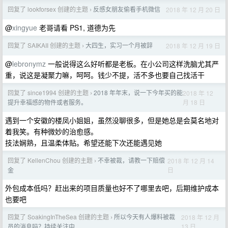
回复了 lookforsex 创建的主题
反感女朋友偷看手机微信
2018 年 12 月 20 日
›
@
xingyue
老哥请看 PS1, 道德为先
回复了 SAIKAII 创建的主题
大四生，实习一个月被辞
2018 年 12 月 19 日
›
@
lebronymz
一般说得这么好听都是老板。在小公司这样洗脑尤其严
重，说这是凝聚力嘛，呵呵。钱少不提，活不多也要自己找活干
回复了 since1994 创建的主题
2018 年年末，说一下今年买的能
2018 年 12
›
月 18 日
提升幸福感的物件或者服务。
遇到一个安徽的楼凤小姐姐，虽然没聊很多，但是她总是会莫名地对
着我笑。有种微妙的治愈感。
技法娴熟，且温柔体贴。希望还能下次还能遇见她
回复了 KellenChou 创建的主题
不幸被裁，请教一下赔偿
2018 年 12 月 14
›
日
金
外包成本低吗？赶出来的项目质量也好不了哪里去吧，后期维护成本
也要吧
回复了 SoakingInTheSea 创建的主题
所以今天有人爆料被裁
2018 年 12 月
›
13 日
员的消息吗？持续关注中....