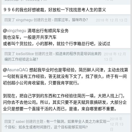
９９６的我也好想被裁，好放松一下找找思考人生的意义
回复了 xingzhegu 创建的主题
回家过年，猫咪咋办？
2018 年 12 月 13 日
›
@
xingzhegu
滴塔出行有顺风车业务
我也没车，一般是开共享汽车
或者叫个货拉拉，小的那种，就拉个行李箱总行吧，没试过
回复了 IceSolStice 创建的主题
招进来的程序员是培训出来的
2018 年 12 月
›
13 日
编的工作经验这么破？
@
AsunaQAQ
想起我毕业时也是零经验，简历鲜人问津，主动去找第
一句就有没有工作经验，答无就没有下文了。找了很久，终于有一间
初创超小公司肯收留我，只要我肯学就行。
到现在，把自己学到的东西和工作经验往简历一填，大把人找上门，
问你去不去他公司。所以，其实只要不是天赋异禀搞研发，大部分企
业只是想要一个直接干活的人而已，是谁，来自哪里都不重要。
2018 年
回复了 sabel 创建的主题
有一个脑洞，如果举全人类之力来实现一
›
12 月 13
个目标：如永生或者时间旅行，这个目标能够实现吗?
日