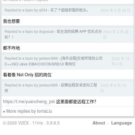
Replied to a topic by q534
买了个超级舒服的枕头。
2024 年 2 月 29 日
›
我也想要
Replied to a topic by dogvscat
现主流的招聘 APP 优劣点分
2024 年 2 月 28
›
日
析？！
都不咋地
Replied to a topic by jackson666
[海外远程]交易所钱包公司
2023 年 12
›
月 4 日
C++/GO/ Java /DBA/COCOS/SRE/UI 等岗位
看着像 Not Only 招的岗位
Replied to a topic by jackson666
招聘远程安卓逆向工程
2023 年 8 月 14
›
日
师
https://t.me/yuancheng_job
这里面都是远程工作？
More replies by lorrisLiu
»
© 2026 V2EX · 11ms · 3.9.8.5
About
·
Language