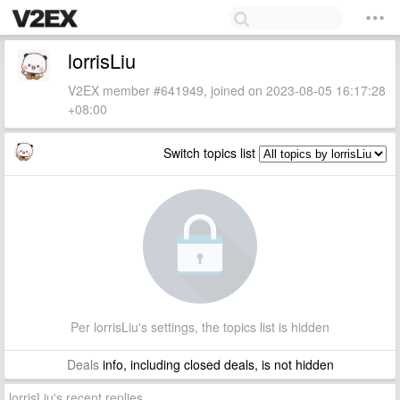
lorrisLiu
V2EX member #641949, joined on 2023-08-05 16:17:28
+08:00
Switch topics list
Per lorrisLiu's settings, the topics list is hidden
Deals
info, including closed deals, is not hidden
lorrisLiu's recent replies