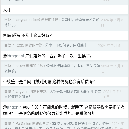
人才
回复了 larrydandelion9 创建的主题
哥哥们，济南好玩还是淄
2024 年 7 月 8
›
日
博好玩?
青岛 威海 不都比这两好玩？
回复了 KC35 创建的主题
分享一下如何 9 元内喝瑞幸
2024 年 7 月 5 日
›
@
idragonet
库迪难喝的一匹，喝了一次一生黑了。
回复了 bokey 创建的主题
公司不准备续签了， N+1 得 N 是怎
2024 年 7 月 1
›
日
么算的？
不续签不是合同自然到期嘛 这种情况也会有赔偿吗？
回复了 angenin 创建的主题
大伙是如何找到女朋友的？单身之
2024 年 7 月
›
1 日
人如何找女朋友？
@
angenin
#68 有没有可能急的时候，就晚了 这是我觉得需要提前考
虑吧？不是说急的时候努努力就能成的。是看缘分的
回复了 PaiDaTun 创建的主题
32 岁，前端切图仔快干不动了，坐等
2024 年
›
6 月 28
毕业，毕业后该干什么呢，有几个想法，但是没有勇气去投资怕亏掉裤