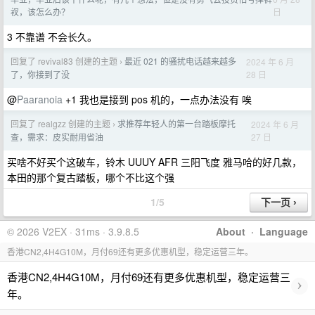
日
衩，该怎么办？
3 不靠谱 不会长久。
回复了 revival83 创建的主题
最近 021 的骚扰电话越来越多
2024 年 6 月
›
28 日
了，你接到了没
@
Paaranoia
+1 我也是接到 pos 机的，一点办法没有 唉
回复了 realgzz 创建的主题
求推荐年轻人的第一台踏板摩托
2024 年 6 月
›
27 日
查，需求：皮实耐用省油
买啥不好买个这破车，铃木 UUUY AFR 三阳飞度 雅马哈的好几款，
本田的那个复古踏板，哪个不比这个强
1/5
© 2026 V2EX · 31ms · 3.9.8.5
About
·
Language
香港CN2,4H4G10M，月付69还有更多优惠机型，稳定运营三年。
香港CN2,4H4G10M，月付69还有更多优惠机型，稳定运营三
›
年。