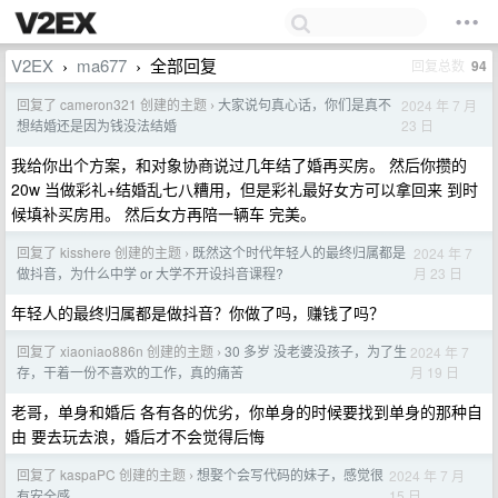
V2EX
ma677
全部回复
回复总数
94
›
›
回复了 cameron321 创建的主题
大家说句真心话，你们是真不
2024 年 7 月
›
23 日
想结婚还是因为钱没法结婚
我给你出个方案，和对象协商说过几年结了婚再买房。 然后你攒的
20w 当做彩礼+结婚乱七八糟用，但是彩礼最好女方可以拿回来 到时
候填补买房用。 然后女方再陪一辆车 完美。
回复了 kisshere 创建的主题
既然这个时代年轻人的最终归属都是
2024 年 7
›
月 23 日
做抖音，为什么中学 or 大学不开设抖音课程?
年轻人的最终归属都是做抖音？你做了吗，赚钱了吗？
回复了 xiaoniao886n 创建的主题
30 多岁 没老婆没孩子，为了生
2024 年 7
›
月 19 日
存，干着一份不喜欢的工作，真的痛苦
老哥，单身和婚后 各有各的优劣，你单身的时候要找到单身的那种自
由 要去玩去浪，婚后才不会觉得后悔
回复了 kaspaPC 创建的主题
想娶个会写代码的妹子，感觉很
2024 年 7 月
›
15 日
有安全感。。